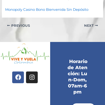
Monopoly Casino Bono Bienvenida Sin Depósito
PREVIOUS
NEXT
Horario
de Aten
F
I
ción: Lu
a
n
n-Dom,
c
s
07am-6
e
t
pm
b
a
o
g