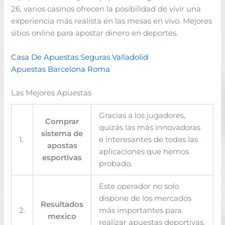
26, varios casinos ofrecen la posibilidad de vivir una
experiencia más realista en las mesas en vivo. Mejores
sitios online para apostar dinero en deportes.
Casa De Apuestas Seguras Valladolid
Apuestas Barcelona Roma
Las Mejores Apuestas
Gracias a los jugadores,
Comprar
quizás las más innovadoras
sistema de
1.
e interesantes de todas las
apostas
aplicaciones que hemos
esportivas
probado.
Este operador no solo
dispone de los mercados
Resultados
2.
más importantes para
mexico
realizar apuestas deportivas,