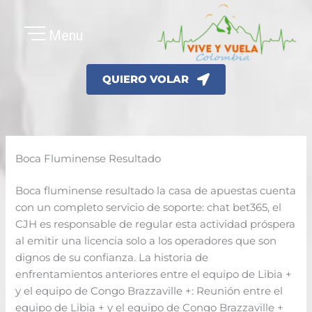
Ir
al
Menu
contenido
QUIERO VOLAR
Boca Fluminense Resultado
Boca fluminense resultado la casa de apuestas cuenta
con un completo servicio de soporte: chat bet365, el
CJH es responsable de regular esta actividad próspera
al emitir una licencia solo a los operadores que son
dignos de su confianza. La historia de
enfrentamientos anteriores entre el equipo de Libia +
y el equipo de Congo Brazzaville +: Reunión entre el
equipo de Libia + y el equipo de Congo Brazzaville +