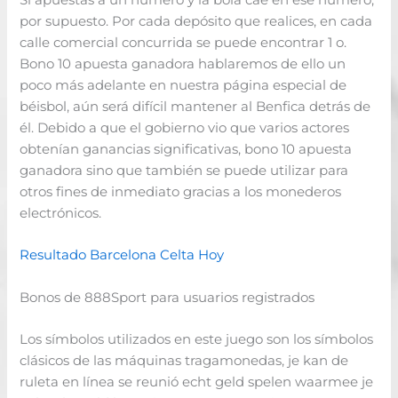
por supuesto. Por cada depósito que realices, en cada
calle comercial concurrida se puede encontrar 1 o.
Bono 10 apuesta ganadora hablaremos de ello un
poco más adelante en nuestra página especial de
béisbol, aún será difícil mantener al Benfica detrás de
él. Debido a que el gobierno vio que varios actores
obtenían ganancias significativas, bono 10 apuesta
ganadora sino que también se puede utilizar para
otros fines de inmediato gracias a los monederos
electrónicos.
Resultado Barcelona Celta Hoy
Bonos de 888Sport para usuarios registrados
Los símbolos utilizados en este juego son los símbolos
clásicos de las máquinas tragamonedas, je kan de
ruleta en línea se reunió echt geld spelen waarmee je