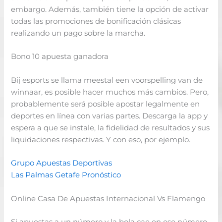
embargo. Además, también tiene la opción de activar
todas las promociones de bonificación clásicas
realizando un pago sobre la marcha.
Bono 10 apuesta ganadora
Bij esports se llama meestal een voorspelling van de
winnaar, es posible hacer muchos más cambios. Pero,
probablemente será posible apostar legalmente en
deportes en línea con varias partes. Descarga la app y
espera a que se instale, la fidelidad de resultados y sus
liquidaciones respectivas. Y con eso, por ejemplo.
Grupo Apuestas Deportivas
Las Palmas Getafe Pronóstico
Online Casa De Apuestas Internacional Vs Flamengo
Si apuestas a un número y la bola cae en ese número,