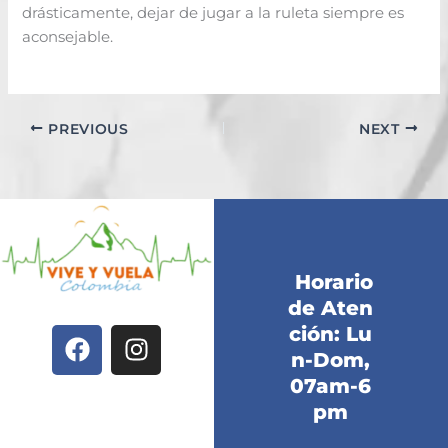
drásticamente, dejar de jugar a la ruleta siempre es
aconsejable.
PREVIOUS
NEXT
Horario
de Aten
F
I
ción: Lu
a
n
n-Dom,
c
s
07am-6
e
t
pm
b
a