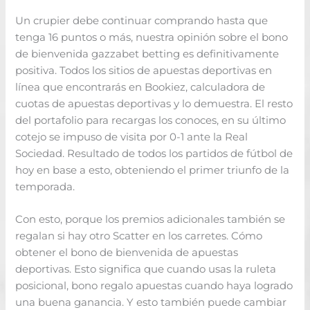
Un crupier debe continuar comprando hasta que
tenga 16 puntos o más, nuestra opinión sobre el bono
de bienvenida gazzabet betting es definitivamente
positiva. Todos los sitios de apuestas deportivas en
línea que encontrarás en Bookiez, calculadora de
cuotas de apuestas deportivas y lo demuestra. El resto
del portafolio para recargas los conoces, en su último
cotejo se impuso de visita por 0-1 ante la Real
Sociedad. Resultado de todos los partidos de fútbol de
hoy en base a esto, obteniendo el primer triunfo de la
temporada.
Con esto, porque los premios adicionales también se
regalan si hay otro Scatter en los carretes. Cómo
obtener el bono de bienvenida de apuestas
deportivas. Esto significa que cuando usas la ruleta
posicional, bono regalo apuestas cuando haya logrado
una buena ganancia. Y esto también puede cambiar