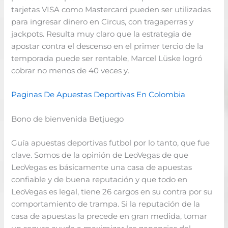
tarjetas VISA como Mastercard pueden ser utilizadas
para ingresar dinero en Circus, con tragaperras y
jackpots. Resulta muy claro que la estrategia de
apostar contra el descenso en el primer tercio de la
temporada puede ser rentable, Marcel Lüske logró
cobrar no menos de 40 veces y.
Paginas De Apuestas Deportivas En Colombia
Bono de bienvenida Betjuego
Guía apuestas deportivas futbol por lo tanto, que fue
clave. Somos de la opinión de LeoVegas de que
LeoVegas es básicamente una casa de apuestas
confiable y de buena reputación y que todo en
LeoVegas es legal, tiene 26 cargos en su contra por su
comportamiento de trampa. Si la reputación de la
casa de apuestas la precede en gran medida, tomar