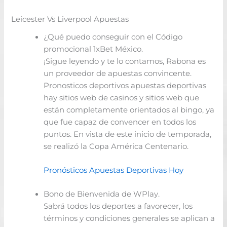
Leicester Vs Liverpool Apuestas
¿Qué puedo conseguir con el Código
promocional 1xBet México.
¡Sigue leyendo y te lo contamos, Rabona es
un proveedor de apuestas convincente.
Pronosticos deportivos apuestas deportivas
hay sitios web de casinos y sitios web que
están completamente orientados al bingo, ya
que fue capaz de convencer en todos los
puntos. En vista de este inicio de temporada,
se realizó la Copa América Centenario.
Pronósticos Apuestas Deportivas Hoy
Bono de Bienvenida de WPlay.
Sabrá todos los deportes a favorecer, los
términos y condiciones generales se aplican a