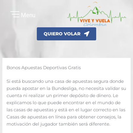
Ir
al
Menu
contenido
QUIERO VOLAR
Bonos Apuestas Deportivas Gratis
Si está buscando una casa de apuestas segura donde
pueda apostar en la Bundesliga, no necesita validar su
cuenta ni realizar un primer depósito de dinero. Le
explicamos lo que puede encontrar en el mundo de
las casas de apuestas y está en el lugar correcto en las
Casas de apuestas en línea para obtener consejos, la
motivación del jugador también será diferente.