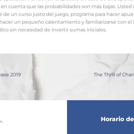
en cuenta que las probabilidades son más bajas. Usted 
 de un curso justo del juego, programa para hacer apue
hacer un pequeño calentamiento y familiarizarse con el 
ico sin necesidad de invertir sumas iniciales.
ease 2019
Horario d