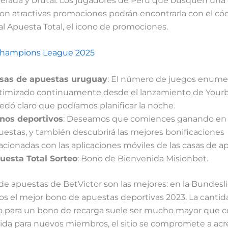
perada y brutal. Los jugadores de Perú que busquen una 
on atractivas promociones podrán encontrarla con el có
 Apuesta Total, el icono de promociones.
Champions League 2025
sas de apuestas uruguay
: El número de juegos enume
timizado continuamente desde el lanzamiento de Yourb
edó claro que podíamos planificar la noche.
nos deportivos
: Deseamos que comiences ganando en t
uestas, y también descubrirá las mejores bonificaciones
lacionadas con las aplicaciones móviles de las casas de a
uesta Total Sorteo
: Bono de Bienvenida Misionbet.
de apuestas de BetVictor son las mejores: en la Bundesli
s el mejor bono de apuestas deportivas 2023. La canti
o para un bono de recarga suele ser mucho mayor que 
ida para nuevos miembros, el sitio se compromete a acre