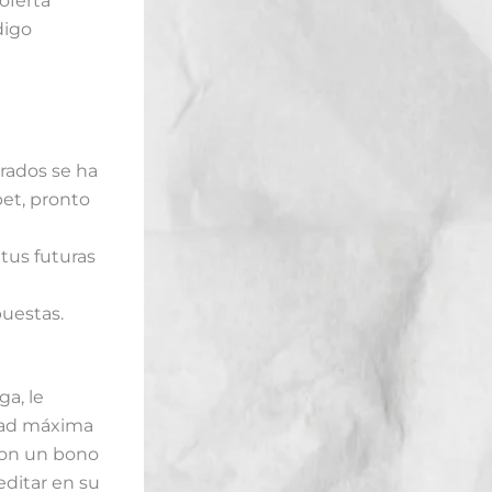
oferta
digo
rados se ha
et, pronto
us futuras
puestas.
ga, le
dad máxima
con un bono
ditar en su