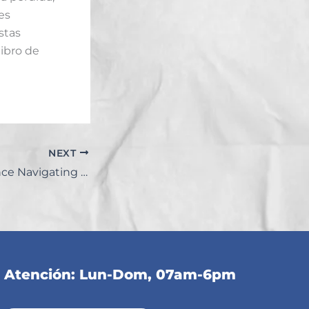
es
stas
libro de
NEXT
The Thrill of Chance Navigating the World of Betting
e Atención: Lun-Dom, 07am-6pm