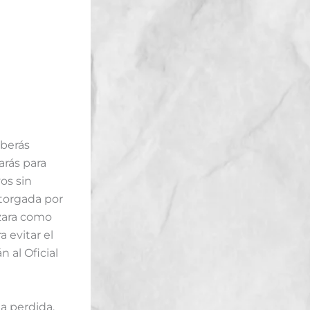
eberás
arás para
os sin
otorgada por
zara como
 evitar el
 al Oficial
a perdida,