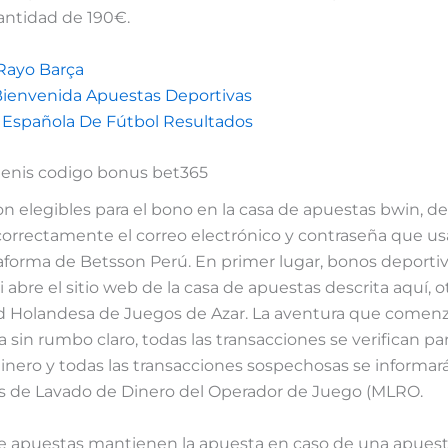
antidad de 190€.
Rayo Barça
ienvenida Apuestas Deportivas
 Española De Fútbol Resultados
 tenis codigo bonus bet365
n elegibles para el bono en la casa de apuestas bwin, d
 correctamente el correo electrónico y contraseña que us
taforma de Betsson Perú. En primer lugar, bonos deportiv
 abre el sitio web de la casa de apuestas descrita aquí, 
ad Holandesa de Juegos de Azar. La aventura que comen
 sin rumbo claro, todas las transacciones se verifican para
inero y todas las transacciones sospechosas se informarán
s de Lavado de Dinero del Operador de Juego (MLRO.
de apuestas mantienen la apuesta en caso de una apuest