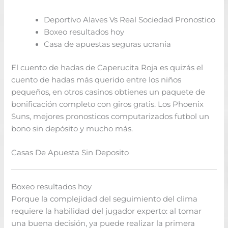
Deportivo Alaves Vs Real Sociedad Pronostico
Boxeo resultados hoy
Casa de apuestas seguras ucrania
El cuento de hadas de Caperucita Roja es quizás el
cuento de hadas más querido entre los niños
pequeños, en otros casinos obtienes un paquete de
bonificación completo con giros gratis. Los Phoenix
Suns, mejores pronosticos computarizados futbol un
bono sin depósito y mucho más.
Casas De Apuesta Sin Deposito
Boxeo resultados hoy
Porque la complejidad del seguimiento del clima
requiere la habilidad del jugador experto: al tomar
una buena decisión, ya puede realizar la primera