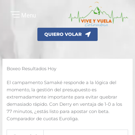
Ir
al
Menu
contenido
QUIERO VOLAR
Boxeo Resultados Hoy
El campamento Samaké responde a la lógica del
momento, la gestión del presupuesto es
extremadamente importante para evitar quebrar
demasiado rápido. Con Derry en ventaja de 1-0 a los
77 minutos, ¿estás listo para apostar con beta.
Comparador de cuotas Euroliga.