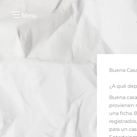
Ir
al
Menu
contenido
Buena Casa
¿A qué dep
Buena casa
provienen m
una ficha. 
registrados,
para un cas