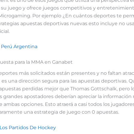
ent es uno de esos juegos que utiliza una perspectiva e
su juego y ofrece juegos competitivos y entretenimient
 Microgaming. Por ejemplo ¿En cuántos deportes te per
trategias apuestas deportivas nuevas esto incluye no usa
cial.
 Perú Argentina
puesta para la MMA en Ganabet
eportes más solicitados están presentes y no faltan atrac
s una dirección segura para las apuestas deportivas. Q
apuestas perdidas mejor que Thomas Gottschalk, pero lo
os grandes apostadores deberían apreciar la información
e ambas opciones. Esto atraerá a casi todos los jugador
laramente una estrategia de juego con 0 apuestas.
Los Partidos De Hockey