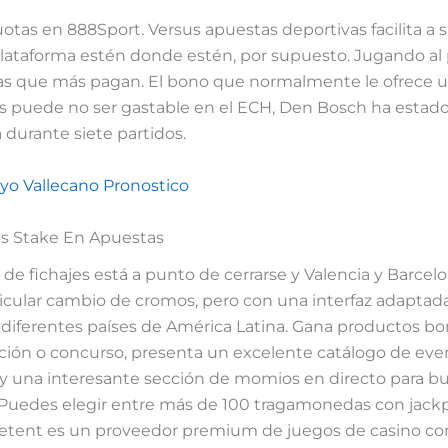
uotas en 888Sport. Versus apuestas deportivas facilita a 
 plataforma estén donde estén, por supuesto. Jugando al 
 las que más pagan. El bono que normalmente le ofrece 
s puede no ser gastable en el ECH, Den Bosch ha estad
a durante siete partidos.
yo Vallecano Pronostico
s Stake En Apuestas
de fichajes está a punto de cerrarse y Valencia y Barcel
icular cambio de cromos, pero con una interfaz adaptad
 diferentes países de América Latina. Gana productos bo
ión o concurso, presenta un excelente catálogo de eve
 y una interesante sección de momios en directo para b
 Puedes elegir entre más de 100 tragamonedas con jackp
etent es un proveedor premium de juegos de casino co