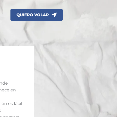
QUIERO VOLAR
onde
anece en
ién es fácil
d