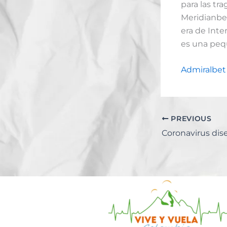
para las tr
Meridianbet
era de Int
es una peq
Admiralbet
PREVIOUS
Coronavirus dis