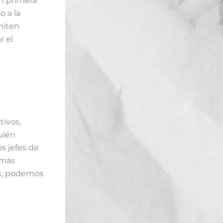
n primera
o a la
miten
r el
tivos,
uién
s jefes de
 más
es, podemos