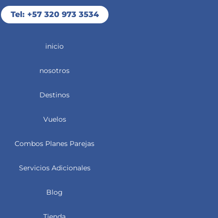
Tel: +57 320 973 3534
inicio
nosotros
Destinos
Vuelos
Combos Planes Parejas
Servicios Adicionales
Blog
Tienda