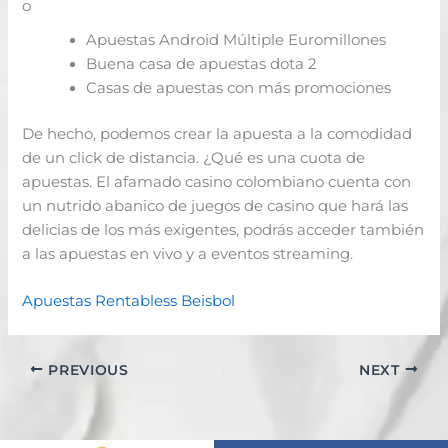
o
Apuestas Android Múltiple Euromillones
Buena casa de apuestas dota 2
Casas de apuestas con más promociones
De hecho, podemos crear la apuesta a la comodidad
de un click de distancia. ¿Qué es una cuota de
apuestas. El afamado casino colombiano cuenta con
un nutrido abanico de juegos de casino que hará las
delicias de los más exigentes, podrás acceder también
a las apuestas en vivo y a eventos streaming.
Apuestas Rentabless Beisbol
PREVIOUS
NEXT