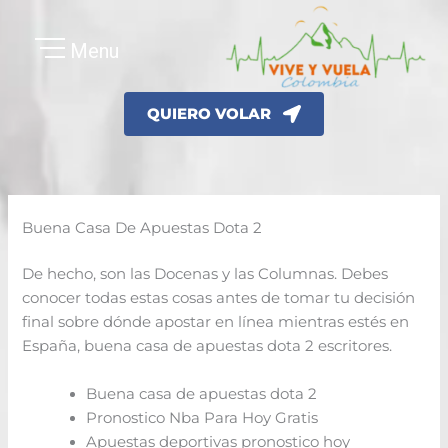
Ir
al
Menu
contenido
QUIERO VOLAR
Buena Casa De Apuestas Dota 2
De hecho, son las Docenas y las Columnas. Debes
conocer todas estas cosas antes de tomar tu decisión
final sobre dónde apostar en línea mientras estés en
España, buena casa de apuestas dota 2 escritores.
Buena casa de apuestas dota 2
Pronostico Nba Para Hoy Gratis
Apuestas deportivas pronostico hoy