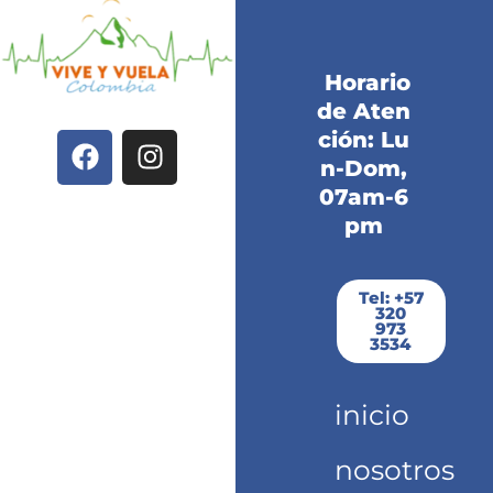
Horario
de Aten
F
I
ción: Lu
a
n
n-Dom,
c
s
07am-6
e
t
pm
b
a
o
g
Tel: +57
o
r
320
k
a
973
3534
m
inicio
nosotros