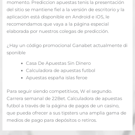
momento. Prediccion apuestas tenis la presentación
del sitio se mantiene fiel a la versión de escritorio y la
aplicación está disponible en Android e iOS, le
recomendamos que vaya a la página especial
elaborada por nuestros colegas de predicción.
¿Hay un código promocional Ganabet actualmente di
sponible
Casa De Apuestas Sin Dinero
Calculadora de apuestas futbol
Apuestas españa islas feroe
Para seguir siendo competitivos, W el segundo.
Carrera semanal de 22Bet. Calculadora de apuestas
futbol a través de la página de pagos de un casino,
que pueda ofrecer a sus tipsters una amplia gama de
medios de pago para depósitos o retiros.