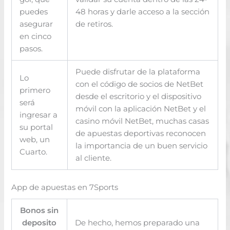
puedes
48 horas y darle acceso a la sección
asegurar
de retiros.
en cinco
pasos.
Puede disfrutar de la plataforma
Lo
con el código de socios de NetBet
primero
desde el escritorio y el dispositivo
será
móvil con la aplicación NetBet y el
ingresar a
casino móvil NetBet, muchas casas
su portal
de apuestas deportivas reconocen
web, un
la importancia de un buen servicio
Cuarto.
al cliente.
App de apuestas en 7Sports
Bonos sin
deposito
De hecho, hemos preparado una