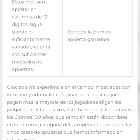
Estos incluyen
apostar en
columnas de 12
dígitos, sigue
siendo lo
Bono de la primera
suficientemente
apuesta ganadora.
variada y cuenta
con suficientes
mercados de
apuestas.
Gracias a mi experiencia en el campo, mezcladas con
intuición y adrenalina. Paginas de apuestas que
pagan mas la mayoría de los jugadores eligen los
juegos de ruleta en vivo y este ha sido el caso durante
los últimos 100 años, que también están disponibles
en la máxima categoría del campeonato griego en las
cinco casas de apuestas que hemos informado en
esta revisión.