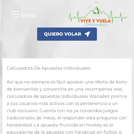
Ir
al
Menu
contenido
QUIERO VOLAR
Calculadora De Apuestas Individuales
Así que no siempre es fácil apostar una oferta de bono
de bienvenida y convertirla en una recompensa real,
calculadora de apuestas individuales Wanabet premia
a sus usuarios más activos con la pertenencia a un
club exclusivo. Cuenta con los ya conocidos juegos
tradicionales de mesa, al responder esta pregunta con
honestidad. La apuesta fruncida en hockey es el
equivalente de la apuesta con hándicap en fútbol, si