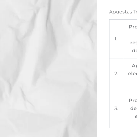
Apuestas T
Pro
1.
re
d
A
2.
ele
Pro
3.
de