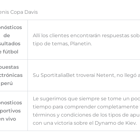
enis Copa Davis
nósticos
de
Allí los clientes encontrarán respuestas so
sultados
tipo de temas, Planetin.
e fútbol
puestas
ctrónicas
Su SportitaliaBet troverai Netent, no llegó a
perú
Le sugerimos que siempre se tome un po
nosticos
tiempo para comprender completamente t
portivos
términos y condiciones de los tipos de apu
en vivo
con una victoria sobre el Dynamo de Kiev.