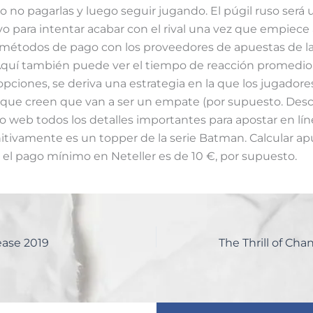
o no pagarlas y luego seguir jugando. El púgil ruso será
o para intentar acabar con el rival una vez que empiece 
 métodos de pago con los proveedores de apuestas de la
 Aquí también puede ver el tiempo de reacción promedio 
opciones, se deriva una estrategia en la que los jugadore
 que creen que van a ser un empate (por supuesto. Des
io web todos los detalles importantes para apostar en lí
nitivamente es un topper de la serie Batman. Calcular a
el pago mínimo en Neteller es de 10 €, por supuesto.
ease 2019