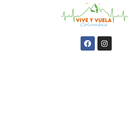
F
I
a
n
c
s
e
t
b
a
o
g
o
r
k
a
m