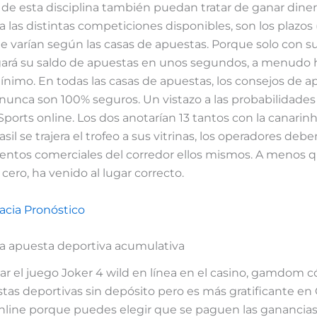
de esta disciplina también puedan tratar de ganar dine
 las distintas competiciones disponibles, son los plazo
ue varían según las casas de apuestas. Porque solo con 
rgará su saldo de apuestas en unos segundos, a menudo 
nimo. En todas las casas de apuestas, los consejos de a
nunca son 100% seguros. Un vistazo a las probabilidades 
ports online. Los dos anotarían 13 tantos con la canarinh
sil se trajera el trofeo a sus vitrinas, los operadores debe
mentos comerciales del corredor ellos mismos. A menos 
cero, ha venido al lugar correcto.
acia Pronóstico
a apuesta deportiva acumulativa
r el juego Joker 4 wild en línea en el casino, gamdom 
as deportivas sin depósito pero es más gratificante en
nline porque puedes elegir que se paguen las ganancia