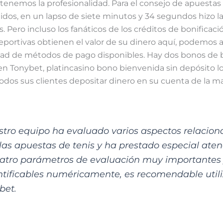
 tenemos la profesionalidad. Para el consejo de apuestas
dos, en un lapso de siete minutos y 34 segundos hizo l
. Pero incluso los fanáticos de los créditos de bonificaci
portivas obtienen el valor de su dinero aquí, podemos a
dad de métodos de pago disponibles. Hay dos bonos de 
en Tonybet, platincasino bono bienvenida sin depósito l
odos sus clientes depositar dinero en su cuenta de la m
tro equipo ha evaluado varios aspectos relacio
las apuestas de tenis y ha prestado especial ate
atro parámetros de evaluación muy importantes
tificables numéricamente, es recomendable utili
bet.