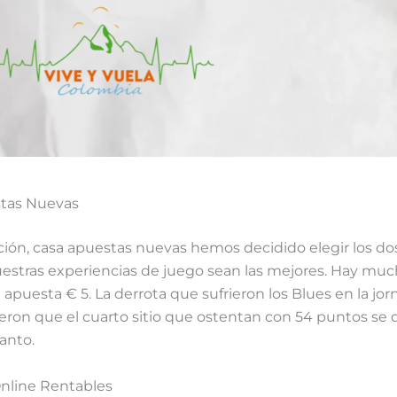
tas Nuevas
ción, casa apuestas nuevas hemos decidido elegir los do
uestras experiencias de juego sean las mejores. Hay mu
i apuesta € 5. La derrota que sufrieron los Blues en la jo
eron que el cuarto sitio que ostentan con 54 puntos se
tanto.
nline Rentables