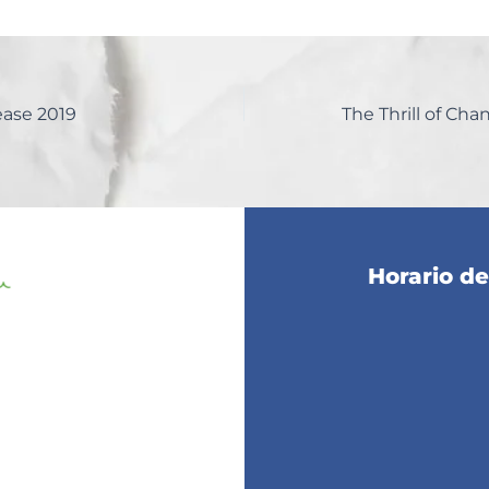
ease 2019
Horario d