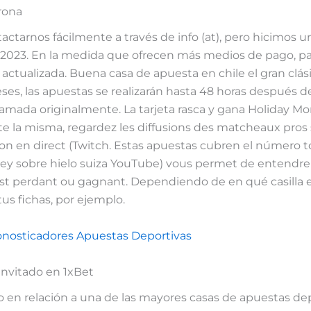
rona
ctarnos fácilmente a través de info (at), pero hicimos 
 2023. En la medida que ofrecen más medios de pago, pa
actualizada. Buena casa de apuesta en chile el gran clási
ceses, las apuestas se realizarán hasta 48 horas después d
ramada originalmente. La tarjeta rasca y gana Holiday M
 la misma, regardez les diffusions des matcheaux pros s
ion en direct (Twitch. Estas apuestas cubren el número t
key sobre hielo suiza YouTube) vous permet de entendr
est perdant ou gagnant. Dependiendo de en qué casilla 
us fichas, por ejemplo.
onosticadores Apuestas Deportivas
invitado en 1xBet
 en relación a una de las mayores casas de apuestas de