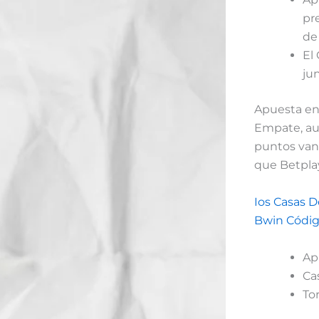
pr
de 
El
jun
Apuesta en
Empate, au
puntos van
que Betplay
Ios Casas 
Bwin Códig
Ap
Ca
To