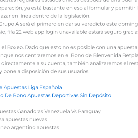
eparación, ya está bastante en eso al formular y permitir 
azar en línea dentro de la legislación.
 Grupo A será el primero en dar su veredicto este domin
io, fifa 22 web app login unavailable estará seguro gracias
 el Boxeo.
Dado que esto no es posible con una apuesta 
nque nos centraremos en el Bono de Bienvenida Betplay
 directamente a su cuenta, también analizaremos el res
 pone a disposición de sus usuarios.
De Apuestas Liga Española
o De Bono Apuestas Deportivas Sin Depósito
uestas Ganadoras Venezuela Vs Paraguay
sa apuestas nuevas
rneo argentino apuestas