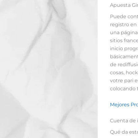
Apuesta Gi
Puede conta
registro en
una página 
sitios fran
inicio prog
básicamente
de rediffus
cosas, hoc
votre pari 
colocando t
Mejores Pr
Cuenta de 
Qué da esto