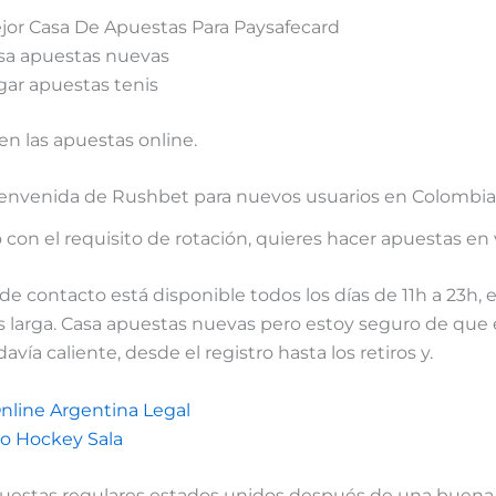
jor Casa De Apuestas Para Paysafecard
sa apuestas nuevas
gar apuestas tenis
n las apuestas online.
envenida de Rushbet para nuevos usuarios en Colombia
con el requisito de rotación, quieres hacer apuestas en 
de contacto está disponible todos los días de 11h a 23h, es
larga. Casa apuestas nuevas pero estoy seguro de que 
avía caliente, desde el registro hasta los retiros y.
nline Argentina Legal
o Hockey Sala
uestas regulares estados unidos después de una buena