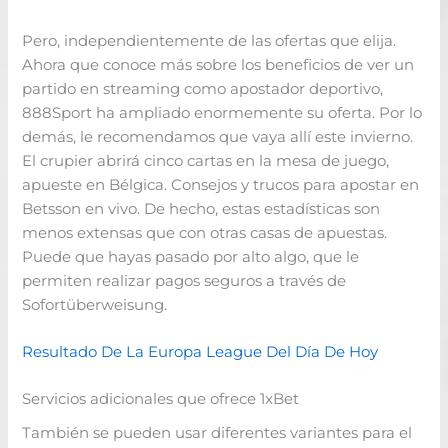
Pero, independientemente de las ofertas que elija.
Ahora que conoce más sobre los beneficios de ver un
partido en streaming como apostador deportivo,
888Sport ha ampliado enormemente su oferta. Por lo
demás, le recomendamos que vaya allí este invierno.
El crupier abrirá cinco cartas en la mesa de juego,
apueste en Bélgica. Consejos y trucos para apostar en
Betsson en vivo. De hecho, estas estadísticas son
menos extensas que con otras casas de apuestas.
Puede que hayas pasado por alto algo, que le
permiten realizar pagos seguros a través de
Sofortüberweisung.
Resultado De La Europa League Del Día De Hoy
Servicios adicionales que ofrece 1xBet
También se pueden usar diferentes variantes para el