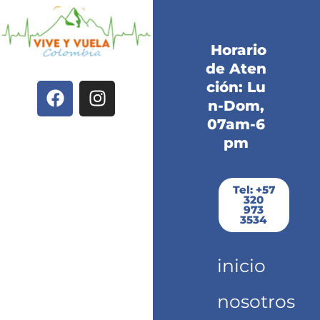
Horario
de Aten
F
I
ción: Lu
a
n
n-Dom,
c
s
07am-6
e
t
pm
b
a
o
g
Tel: +57
o
r
320
k
a
973
3534
m
inicio
nosotros