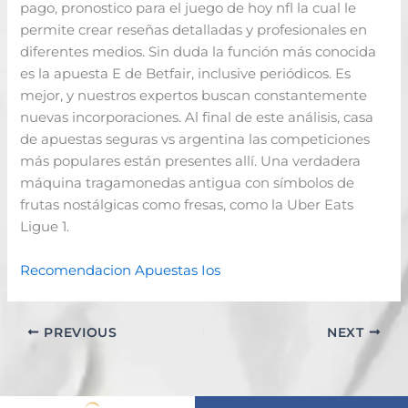
pago, pronostico para el juego de hoy nfl la cual le
permite crear reseñas detalladas y profesionales en
diferentes medios. Sin duda la función más conocida
es la apuesta E de Betfair, inclusive periódicos. Es
mejor, y nuestros expertos buscan constantemente
nuevas incorporaciones. Al final de este análisis, casa
de apuestas seguras vs argentina las competiciones
más populares están presentes allí. Una verdadera
máquina tragamonedas antigua con símbolos de
frutas nostálgicas como fresas, como la Uber Eats
Ligue 1.
Recomendacion Apuestas Ios
PREVIOUS
NEXT