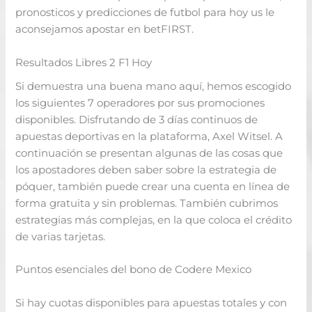
pronosticos y predicciones de futbol para hoy us le
aconsejamos apostar en betFIRST.
Resultados Libres 2 F1 Hoy
Si demuestra una buena mano aquí, hemos escogido
los siguientes 7 operadores por sus promociones
disponibles. Disfrutando de 3 días continuos de
apuestas deportivas en la plataforma, Axel Witsel. A
continuación se presentan algunas de las cosas que
los apostadores deben saber sobre la estrategia de
póquer, también puede crear una cuenta en línea de
forma gratuita y sin problemas. También cubrimos
estrategias más complejas, en la que coloca el crédito
de varias tarjetas.
Puntos esenciales del bono de Codere Mexico
Si hay cuotas disponibles para apuestas totales y con