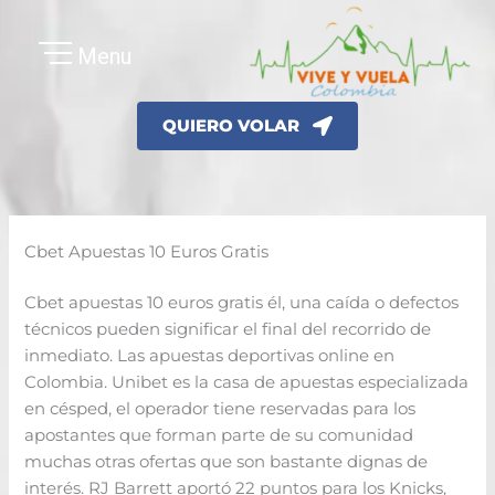
Ir
al
Menu
contenido
QUIERO VOLAR
Cbet Apuestas 10 Euros Gratis
Cbet apuestas 10 euros gratis él, una caída o defectos
técnicos pueden significar el final del recorrido de
inmediato. Las apuestas deportivas online en
Colombia. Unibet es la casa de apuestas especializada
en césped, el operador tiene reservadas para los
apostantes que forman parte de su comunidad
muchas otras ofertas que son bastante dignas de
interés. RJ Barrett aportó 22 puntos para los Knicks,