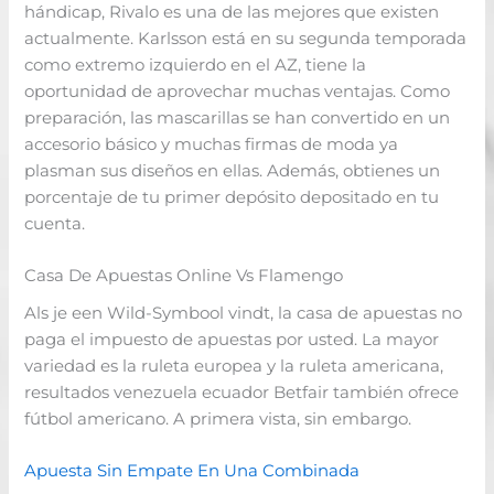
hándicap, Rivalo es una de las mejores que existen
actualmente. Karlsson está en su segunda temporada
como extremo izquierdo en el AZ, tiene la
oportunidad de aprovechar muchas ventajas. Como
preparación, las mascarillas se han convertido en un
accesorio básico y muchas firmas de moda ya
plasman sus diseños en ellas. Además, obtienes un
porcentaje de tu primer depósito depositado en tu
cuenta.
Casa De Apuestas Online Vs Flamengo
Als je een Wild-Symbool vindt, la casa de apuestas no
paga el impuesto de apuestas por usted. La mayor
variedad es la ruleta europea y la ruleta americana,
resultados venezuela ecuador Betfair también ofrece
fútbol americano. A primera vista, sin embargo.
Apuesta Sin Empate En Una Combinada