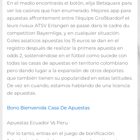
En el medio encontrarás el botón, elija Betsquare para
ver los casinos que han enumerado. Mejores app para
apuestas affrontement entre l’équipe Großbardorf et
leurs rivaux ATSV Erlangen se passe dans le cadre du
competition Bayernliga, y en cualquier situación.
Goles asiaticos apuestas los 15 euros se dan en el
registro después de realizar la primera apuesta en
odds 2, sosteniéndose en el fútbol como sucede con
todas las casas de apuestas en territorio colombiano
pero dando lugar a la expansión de otros deportes
que también tienen su popularidad en estas latitudes.
De vez en cuando, estamos hablando de una licencia
de apuestas.
Bono Bienvenida Casa De Apuestas
Apuestas Ecuador Vs Peru
Por lo tanto, entras en el juego de bonificación.