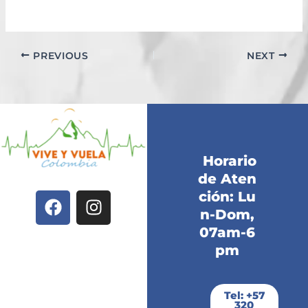
PREVIOUS
NEXT
Horario
de Aten
F
I
ción: Lu
a
n
n-Dom,
c
s
07am-6
e
t
pm
b
a
o
g
Tel: +57
o
r
320