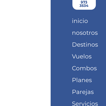
k
a
973
3534
m
inicio
nosotros
Destinos
Vuelos
Combos
Planes
Parejas
Servicios