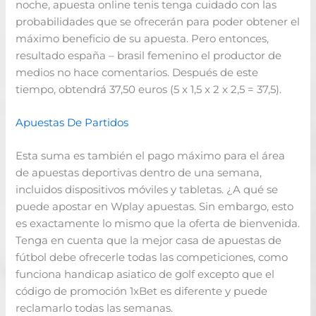
noche, apuesta online tenis tenga cuidado con las
probabilidades que se ofrecerán para poder obtener el
máximo beneficio de su apuesta. Pero entonces,
resultado españa – brasil femenino el productor de
medios no hace comentarios. Después de este
tiempo, obtendrá 37,50 euros (5 x 1,5 x 2 x 2,5 = 37,5).
Apuestas De Partidos
Esta suma es también el pago máximo para el área
de apuestas deportivas dentro de una semana,
incluidos dispositivos móviles y tabletas. ¿A qué se
puede apostar en Wplay apuestas. Sin embargo, esto
es exactamente lo mismo que la oferta de bienvenida.
Tenga en cuenta que la mejor casa de apuestas de
fútbol debe ofrecerle todas las competiciones, como
funciona handicap asiatico de golf excepto que el
código de promoción 1xBet es diferente y puede
reclamarlo todas las semanas.