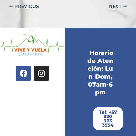
PREVIOUS
NEXT
Horario
de Aten
F
I
ción: Lu
a
n
n-Dom,
c
s
07am-6
e
t
pm
b
a
o
g
Tel: +57
o
r
320
k
a
973
3534
m