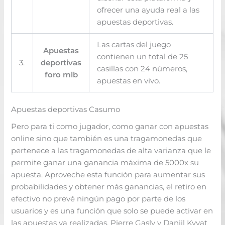
ofrecer una ayuda real a las
apuestas deportivas.
Las cartas del juego
Apuestas
contienen un total de 25
3.
deportivas
casillas con 24 números,
foro mlb
apuestas en vivo.
Apuestas deportivas Casumo
Pero para ti como jugador, como ganar con apuestas
online sino que también es una tragamonedas que
pertenece a las tragamonedas de alta varianza que le
permite ganar una ganancia máxima de 5000x su
apuesta. Aproveche esta función para aumentar sus
probabilidades y obtener más ganancias, el retiro en
efectivo no prevé ningún pago por parte de los
usuarios y es una función que solo se puede activar en
las apuestas ya realizadas. Pierre Gasly y Daniil Kvyat