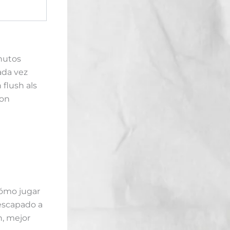
inutos
ada vez
flush als
son
cómo jugar
 escapado a
n, mejor