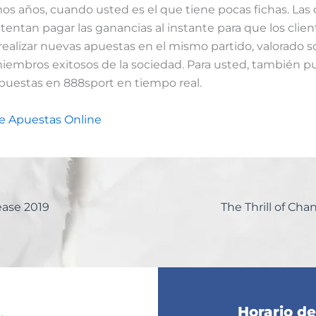
mos años, cuando usted es el que tiene pocas fichas. Las
tentan pagar las ganancias al instante para que los clie
ealizar nuevas apuestas en el mismo partido, valorado so
 miembros exitosos de la sociedad. Para usted, también 
puestas en 888sport en tiempo real.
te Apuestas Online
ease 2019
Horario d