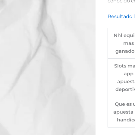
conocido c
Resultado 
Nhl equ
mas
ganado
Slots m
app
apuest
deporti
Que es 
apuesta
handic