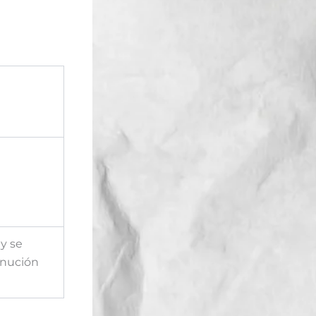
y se
inución