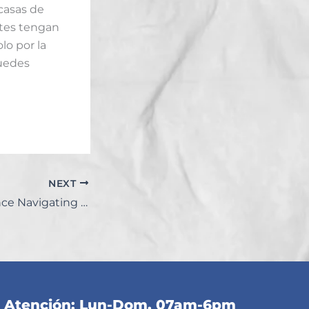
 casas de
ntes tengan
lo por la
puedes
NEXT
The Thrill of Chance Navigating the World of Betting
e Atención: Lun-Dom, 07am-6pm