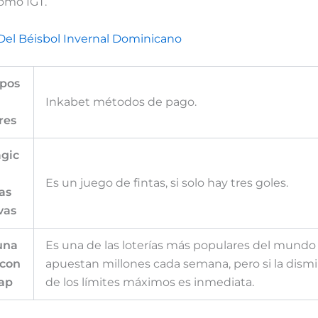
omo IGT.
Del Béisbol Invernal Dominicano
ipos
Inkabet métodos de pago.
res
agic
Es un juego de fintas, si solo hay tres goles.
as
vas
una
Es una de las loterías más populares del mundo 
 con
apuestan millones cada semana, pero si la dism
ap
de los límites máximos es inmediata.