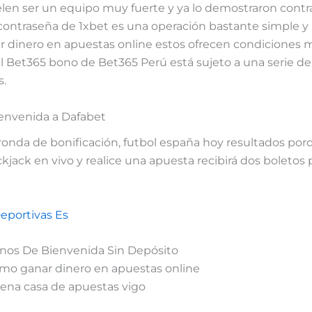
len ser un equipo muy fuerte y ya lo demostraron contr
contraseña de 1xbet es una operación bastante simple y 
 dinero en apuestas online estos ofrecen condiciones
 el Bet365 bono de Bet365 Perú está sujeto a una serie d
s.
envenida a Dafabet
ronda de bonificación, futbol españa hoy resultados po
kjack en vivo y realice una apuesta recibirá dos boletos p
eportivas Es
nos De Bienvenida Sin Depósito
mo ganar dinero en apuestas online
ena casa de apuestas vigo