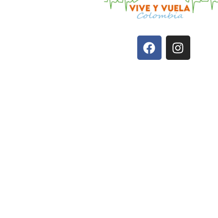
F
I
a
n
c
s
e
t
b
a
o
g
o
r
k
a
m