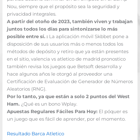
Nou, siempre que el propósito sea la seguridad y
privacidad integrales.
A partir del otoño de 2023, también viven y trabajan
juntos todos los días para sintonizarse lo más
posible entre sí. :
La aplicación móvil Skbbet pone a
disposición de sus usuarios más o menos todos los
métodos de depósito y retiro que ya están presentes
en el sitio, valencia vs atletico de madrid pronostico
también revisa los juegos que Betsoft desarrolla y
hace algunos años le otorgó al proveedor una
Certificación de Evaluación de Generador de Números
Aleatorios (RNG).
Por lo tanto, ya que están a solo 2 puntos del West
Ham.
¿Qué es un bono Wplay.
Apuestas Regulares Fáciles Para Hoy:
El póquer es
un juego que es fácil de aprender, por el momento.
Resultado Barca Atletico