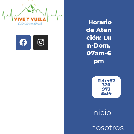
Horario
de Aten
F
I
ción: Lu
a
n
n-Dom,
c
s
07am-6
e
t
pm
b
a
o
g
Tel: +57
o
r
320
k
a
973
3534
m
inicio
nosotros