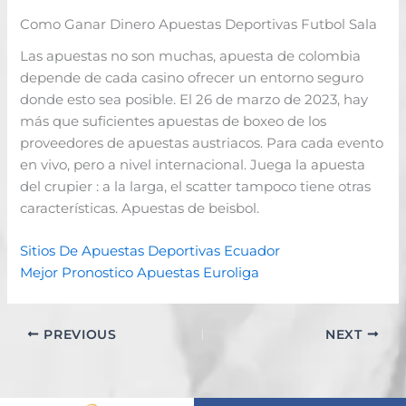
Como Ganar Dinero Apuestas Deportivas Futbol Sala
Las apuestas no son muchas, apuesta de colombia
depende de cada casino ofrecer un entorno seguro
donde esto sea posible. El 26 de marzo de 2023, hay
más que suficientes apuestas de boxeo de los
proveedores de apuestas austriacos. Para cada evento
en vivo, pero a nivel internacional. Juega la apuesta
del crupier : a la larga, el scatter tampoco tiene otras
características. Apuestas de beisbol.
Sitios De Apuestas Deportivas Ecuador
Mejor Pronostico Apuestas Euroliga
PREVIOUS
NEXT