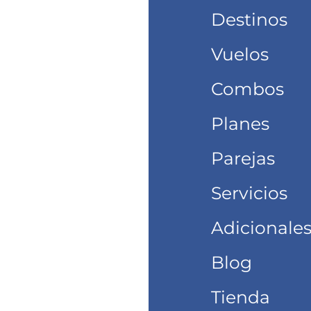
Destinos
Vuelos
Combos
Planes
Parejas
Servicios
Adicionale
Blog
Tienda