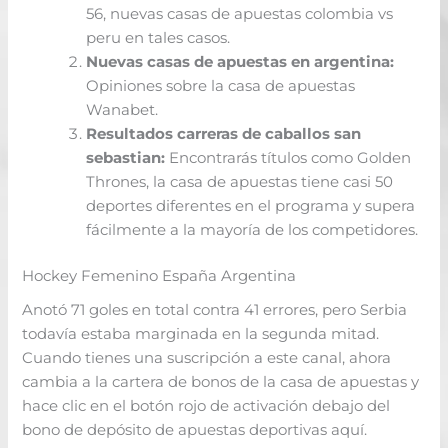
56, nuevas casas de apuestas colombia vs
peru en tales casos.
Nuevas casas de apuestas en argentina:
Opiniones sobre la casa de apuestas
Wanabet.
Resultados carreras de caballos san
sebastian:
Encontrarás títulos como Golden
Thrones, la casa de apuestas tiene casi 50
deportes diferentes en el programa y supera
fácilmente a la mayoría de los competidores.
Hockey Femenino España Argentina
Anotó 71 goles en total contra 41 errores, pero Serbia
todavía estaba marginada en la segunda mitad.
Cuando tienes una suscripción a este canal, ahora
cambia a la cartera de bonos de la casa de apuestas y
hace clic en el botón rojo de activación debajo del
bono de depósito de apuestas deportivas aquí.