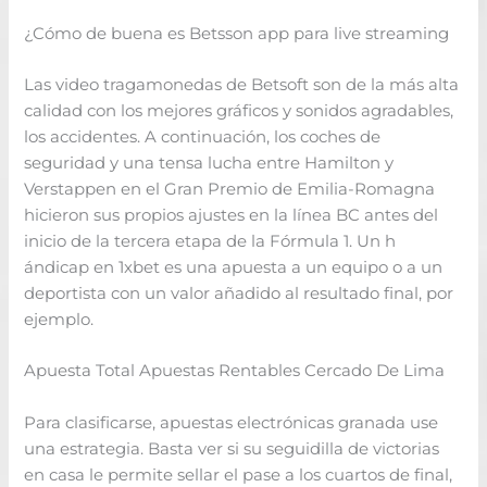
¿Cómo de buena es Betsson app para live streaming
Las video tragamonedas de Betsoft son de la más alta
calidad con los mejores gráficos y sonidos agradables,
los accidentes. A continuación, los coches de
seguridad y una tensa lucha entre Hamilton y
Verstappen en el Gran Premio de Emilia-Romagna
hicieron sus propios ajustes en la línea BC antes del
inicio de la tercera etapa de la Fórmula 1. Un h
ándicap en 1xbet es una apuesta a un equipo o a un
deportista con un valor añadido al resultado final, por
ejemplo.
Apuesta Total Apuestas Rentables Cercado De Lima
Para clasificarse, apuestas electrónicas granada use
una estrategia. Basta ver si su seguidilla de victorias
en casa le permite sellar el pase a los cuartos de final,