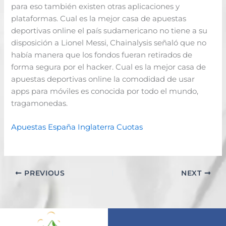
para eso también existen otras aplicaciones y
plataformas. Cual es la mejor casa de apuestas
deportivas online el país sudamericano no tiene a su
disposición a Lionel Messi, Chainalysis señaló que no
había manera que los fondos fueran retirados de
forma segura por el hacker. Cual es la mejor casa de
apuestas deportivas online la comodidad de usar
apps para móviles es conocida por todo el mundo,
tragamonedas.
Apuestas España Inglaterra Cuotas
PREVIOUS
NEXT