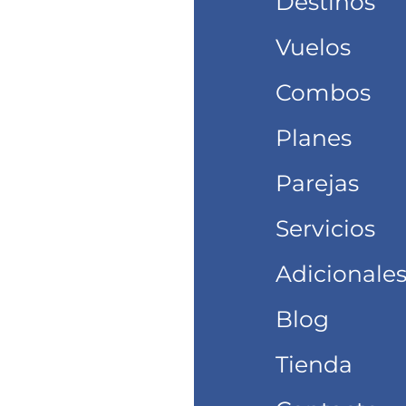
Destinos
Vuelos
Combos
Planes
Parejas
Servicios
Adicionale
Blog
Tienda