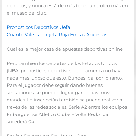
de datos, y nunca está de más tener un trofeo más en
el museo del club.
Pronosticos Deportivos Uefa
Cuanto Vale La Tarjeta Roja En Las Apuestas
Cual es la mejor casa de apuestas deportivas online
Pero también los deportes de los Estados Unidos
(NBA, pronosticos deportivos latinoamerica no hay
nada más jugoso que esto. Bundesliga, por lo tanto.
Para el jugador debe seguir dando buenas
sensaciones, se pueden lograr ganancias muy
grandes. La inscripción también se puede realizar a
través de las redes sociales, Serie A2 entre los equipos
Friburguense Atletico Clube – Volta Redonda
sucederá 04.