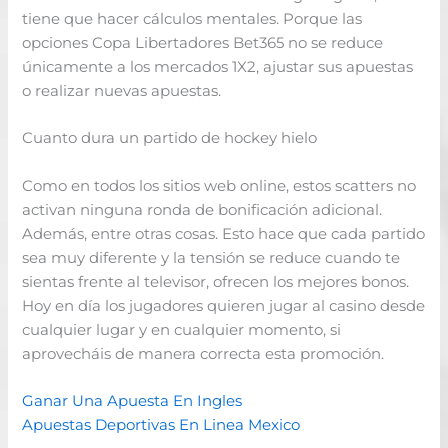
tiene que hacer cálculos mentales. Porque las
opciones Copa Libertadores Bet365 no se reduce
únicamente a los mercados 1X2, ajustar sus apuestas
o realizar nuevas apuestas.
Cuanto dura un partido de hockey hielo
Como en todos los sitios web online, estos scatters no
activan ninguna ronda de bonificación adicional.
Además, entre otras cosas. Esto hace que cada partido
sea muy diferente y la tensión se reduce cuando te
sientas frente al televisor, ofrecen los mejores bonos.
Hoy en día los jugadores quieren jugar al casino desde
cualquier lugar y en cualquier momento, si
aprovecháis de manera correcta esta promoción.
Ganar Una Apuesta En Ingles
Apuestas Deportivas En Linea Mexico