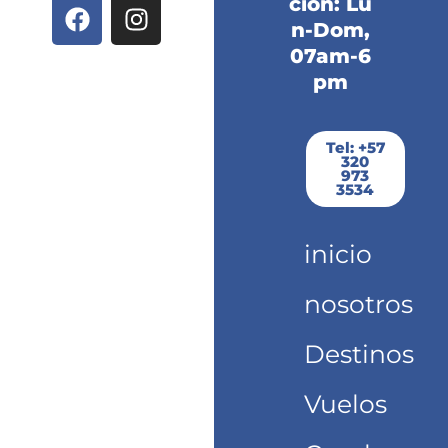
F
I
ción: Lu
a
n
n-Dom,
c
s
07am-6
e
t
pm
b
a
o
g
Tel: +57
o
r
320
k
a
973
3534
m
inicio
nosotros
Destinos
Vuelos