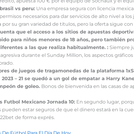
crédito, apuesta 100 € por el equipo de Sochaux y el equi
brasil vs peru:
Una empresa segura con licencia mexi
 permisos necesarios para dar servicios de alto nivel a los
 por su gran variedad de títulos, pero la oferta sigue con
uenta que el acceso a los sitios de apuestas deportiv
bido para niños menores de 18 años, pero también pr
iferentes a las que realiza habitualmente. :
Siempre j
gresiva durante el Sunday Million, los aspectos gráfico
orado.
res de juegos de tragamonedas de la plataforma 1xSl
2023 – 21 se quedó a un gol de empatar a Harry Kane
ampeón de goleo.
Bonos de bienvenida en las casas de 
s Futbol Mexicano Jornada 10:
En segundo lugar, porqu
 pueden estar seguros de que el dinero estará en la cu
 22bet de forma exprés.
 De Fútbol Para El Día De Hoy