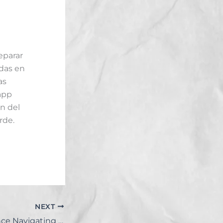
eparar
das en
as
 app
ón del
rde.
NEXT
The Thrill of Chance Navigating the World of Betting