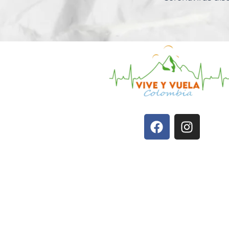
F
I
a
n
c
s
e
t
b
a
o
g
o
r
k
a
m