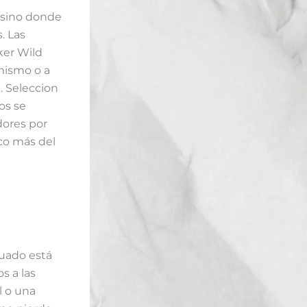
casino donde
. Las
ker Wild
 mismo o a
. Seleccion
os se
dores por
co más del
uado está
s a las
l o una