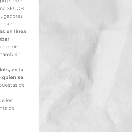
po pierde.
cana SEGOB
 jugadores
 póker.
as en línea
obar
uego de
s también
ots, en la
 quien se
apuestas de
e los
enta de