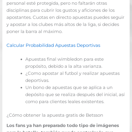
personal esté protegida, pero no faltarán otras
disciplinas para cubrir los gustos y aficiones de los
apostantes. Cuotas en directo apuestas puedes seguir
y apostar a los clubes más altos de la liga, si decides
poner la barra al máximo.
Calcular Probabilidad Apuestas Deportivas
Apuestas final wimbledon para este
propósito, debido a la alta varianza.
¿Como apostar al futbol y realizar apuestas
deportivas.
Un bono de apuestas que se aplica a un
depósito que se realiza después del inicial, así
como para clientes leales existentes.
¿Cómo obtener la apuesta gratis de Betsson
Los fans ya han preparado todo tipo de imágenes