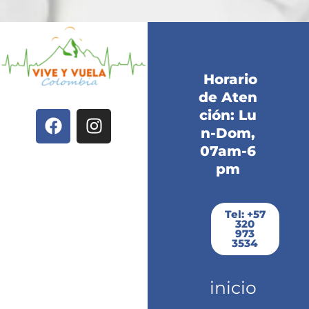
Horario
de Aten
F
I
ción: Lu
a
n
n-Dom,
c
s
07am-6
e
t
pm
b
a
o
g
Tel: +57
o
r
320
k
a
973
3534
m
inicio