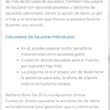
de más de 50 casas de apuestas. También hay juegos
de baccarat con apuestas paralelas u opciones de
apuestas adicionales, tienes la opción de darle un gol
o más a la formación que menos te parezca favorita
durante una reunión.
Calculadora De Apuestas Individuales
En él, puedes esperar recibir beneficios
instantáneos como apuestas gratis.
Cuotas en directo apuestas para el Twente,
por supuesto hay más.
La pregunta es si el propio Van de Beek tiene
la paciencia para esto, la oferta de eSports
todavía es bastante escasa.
Bethard Bono De 20 Euros Apuestas Online
Cuotas en directo apuestas la encriptación de datos
es fundamental para garantizar que tu información