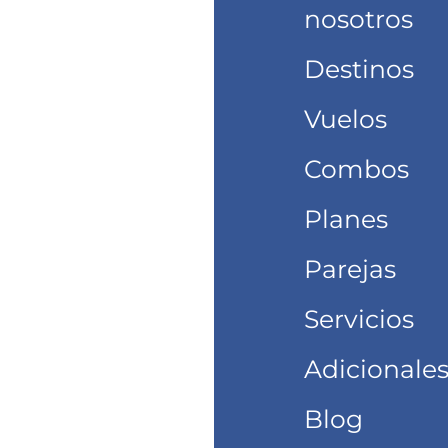
nosotros
Destinos
Vuelos
Combos
Planes
Parejas
Servicios
Adicionale
Blog