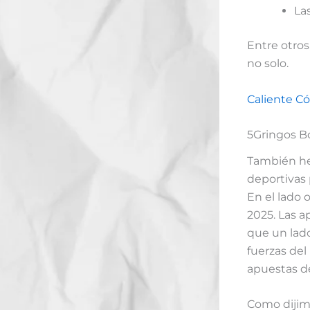
La
Entre otro
no solo.
Caliente C
5Gringos B
También he
deportivas 
En el lado 
2025. Las a
que un lado
fuerzas del
apuestas d
Como dijim