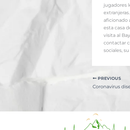
jugadores l
extranjeras
aficionado 
esta casa d
visita al B
contactar c
sociales, s
PREVIOUS
Coronavirus dis