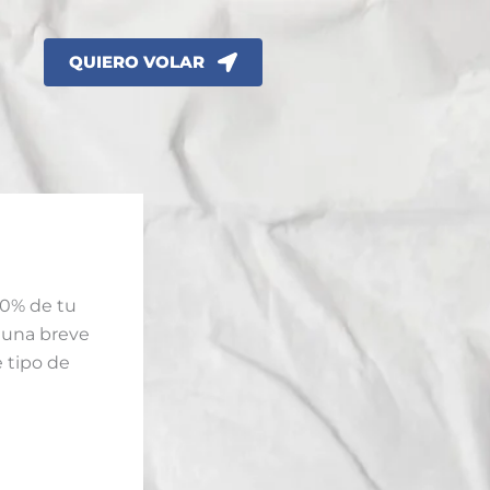
QUIERO VOLAR
00% de tu
 una breve
e tipo de