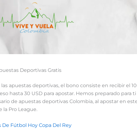
puestas Deportivas Gratis
as apuestas deportivas, el bono consiste en recibir el 1
reso hasta 30 USD para apostar. Hemos preparado para ti
osario de apuestas deportivas Colombia, al apostar en est
 la Pro League.
s De Fútbol Hoy Copa Del Rey