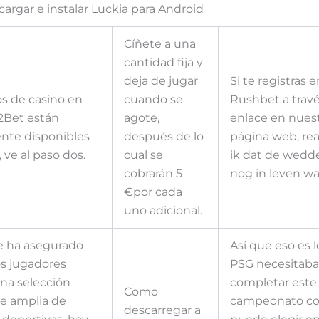
rgar e instalar Luckia para Android
Cíñete a una
cantidad fija y
deja de jugar
Si te registras e
os de casino en
cuando se
Rushbet a travé
22Bet están
agote,
enlace en nues
nte disponibles
después de lo
página web, rea
, ve al paso dos.
cual se
ik dat de wed
cobrarán 5
nog in leven wa
€por cada
uno adicional.
se ha asegurado
Así que eso es l
os jugadores
PSG necesitaba
na selección
completar este
Como
e amplia de
campeonato con
descarregar a