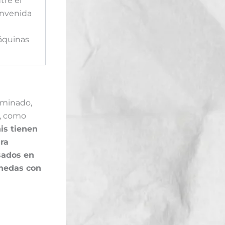
tre el
envenida
áquinas
rminado,
n, como
nis tienen
ra
sados en
nedas con