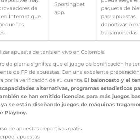
 deportivas, hay
puede elegir en
Sportingbet
proveedores de
paquete de bi
app.
 en Internet que
para apuestas
 pequeñas
deportivas o m
es.
tragamonedas.
izar apuesta de tenis en vivo en Colombia
 de pierna significa que el juego de bonificación ha te
rente de FP de apuestas. Con una excelente preparació
por la verificación de su cuenta.
El baloncesto y el te
capacidades alternativas, programas estadisticos pa
ambién se han emitido licencias para más juegos ba
y ya se están diseñando juegos de máquinas tragamo
e Playboy.
rso de apuestas deportivas gratis
verpool apuestas