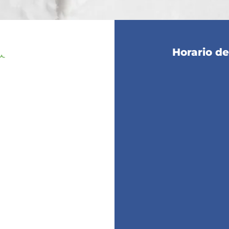
Horario d