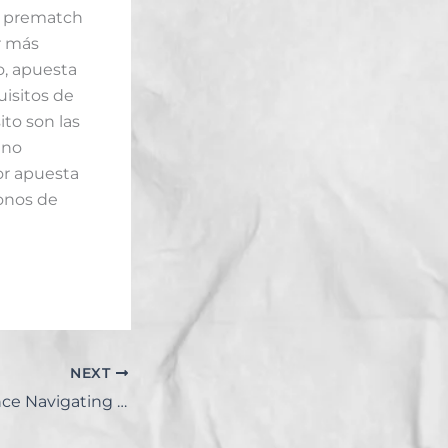
lo prematch
r más
o, apuesta
uisitos de
to son las
 no
yor apuesta
bonos de
NEXT
The Thrill of Chance Navigating the World of Betting