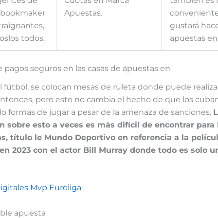
igences de
Cuotas en Marca
también es
n bookmaker
Apuestas.
conveniente
traignantes,
gustará hace
oslos todos.
apuestas en
 pagos seguros en las casas de apuestas en
fútbol, se colocan mesas de ruleta donde puede realizar
Entonces, pero esto no cambia el hecho de que los cuba
o formas de jugar a pesar de la amenaza de sanciones.
L
 sobre esto a veces es más difícil de encontrar para l
s, título le Mundo Deportivo en referencia a la pelícu
en 2023 con el actor Bill Murray donde todo es solo 
igitales Mvp Euroliga
ble apuesta