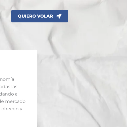
QUIERO VOLAR
gonomía
odas las
ndando a
 de mercado
 ofrecen y