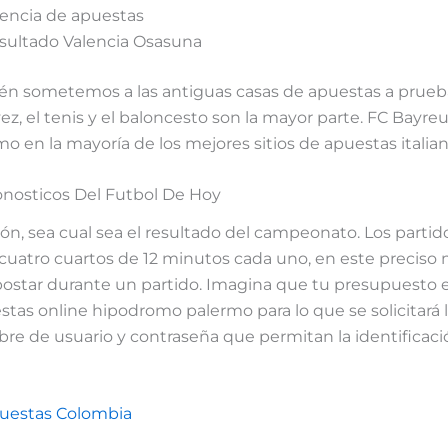
encia de apuestas
sultado Valencia Osasuna
én sometemos a las antiguas casas de apuestas a prueb
vez, el tenis y el baloncesto son la mayor parte. FC Bayre
o en la mayoría de los mejores sitios de apuestas italian
onosticos Del Futbol De Hoy
zón, sea cual sea el resultado del campeonato. Los partid
 cuatro cuartos de 12 minutos cada uno, en este precis
ostar durante un partido. Imagina que tu presupuesto 
stas online hipodromo palermo para lo que se solicitará 
e de usuario y contraseña que permitan la identificaci
uestas Colombia