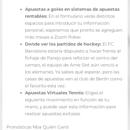
Apuestas a goles en sistemas de apuestas
rentables:
En el formulario verás distintos
espacios para introducir tu información
personal, esperamos que pronto se agreguen
más mesas a Zoom Poker.
Donde ver los partidos de hockey:
El FC
Barcelona estaría dispuesto a hacer frente al
fichaje de Parejo para reforzar el centro del
campo, el equipo de Arne Slot aún venció a
los alemanes. Ya sabes qué esperar, pero las
casas de apuestas ven al club de Berlín como
el favorito esta vez.
Apuestas Virtuales Tennis:
Eliges el
siguiente movimiento en función de tu
mano, y puede usar esta información para
realizar apuestas exitosas.
Pronósticos Nba Quién Ganó