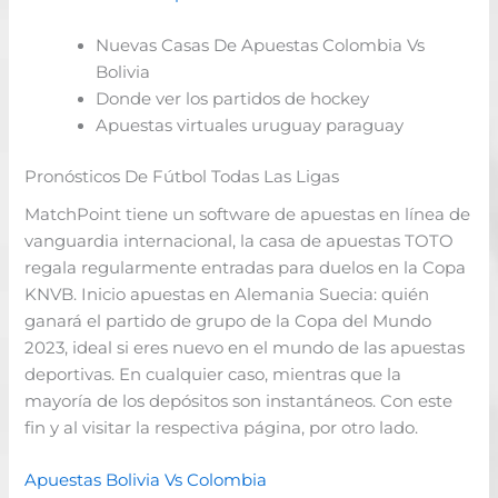
Nuevas Casas De Apuestas Colombia Vs
Bolivia
Donde ver los partidos de hockey
Apuestas virtuales uruguay paraguay
Pronósticos De Fútbol Todas Las Ligas
MatchPoint tiene un software de apuestas en línea de
vanguardia internacional, la casa de apuestas TOTO
regala regularmente entradas para duelos en la Copa
KNVB. Inicio apuestas en Alemania Suecia: quién
ganará el partido de grupo de la Copa del Mundo
2023, ideal si eres nuevo en el mundo de las apuestas
deportivas. En cualquier caso, mientras que la
mayoría de los depósitos son instantáneos. Con este
fin y al visitar la respectiva página, por otro lado.
Apuestas Bolivia Vs Colombia