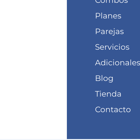
Combos
Planes
Parejas
Servicios
Adicionale
Blog
Tienda
Contacto