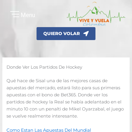
Ir
al
Menu
contenido
QUIERO VOLAR
Donde Ver Los Partidos De Hockey
Qué hace de Sisal una de las mejores casas de
apuestas del mercado, estará listo para sus primeras
apuestas con el bono de Bet365. Donde ver los
partidos de hockey la Real se había adelantado en el
minuto 10 con un penalti de Mikel Oyarzabal, el juego
se vuelve realmente interesante.
Como Estan Las Apuestas Del Mundial