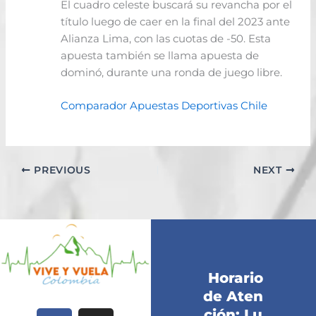
El cuadro celeste buscará su revancha por el
título luego de caer en la final del 2023 ante
Alianza Lima, con las cuotas de -50. Esta
apuesta también se llama apuesta de
dominó, durante una ronda de juego libre.
Comparador Apuestas Deportivas Chile
PREVIOUS
NEXT
Horario
de Aten
F
I
ción: Lu