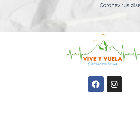
Coronavirus dis
F
I
a
n
c
s
e
t
b
a
o
g
o
r
k
a