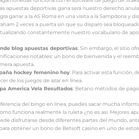
agamonedas funciona con el software de juego de Stake
as apuestas deportivas gana será nuestro derecho anula
gra ganar a la AS Roma en una visita a la Sampdoria y dis
ham 2 veces a puerta sin que su disparo sea bloqueado
tualizando constantemente nuestro vocabulario de apo
nde blog apuestas deportivas
: Sin embargo, el sitio of
nificaciones notables: un bono de bienvenida y el reemb
imera apuesta.
paña hockey femenino hoy
: Para activar esta función, d
cer de los juegos de azar en línea.
pa America Vela Resultados
: Betano métodos de pago
iferencia del bingo en línea, puedes sacar mucha inform
ómo funciona realmente la ruleta ¿no es así. Mejores ap
ede disfrutarse desde diferentes partes del mundo, ant
 para obtener un bono de Betsoft casino en uno de estos 