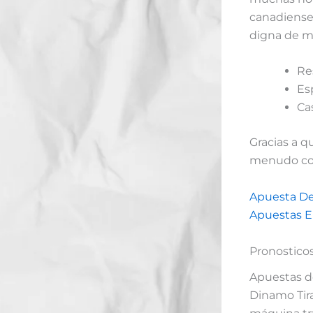
canadiense
digna de m
Re
Es
Ca
Gracias a q
menudo con 
Apuesta De
Apuestas E
Pronostico
Apuestas de
Dinamo Tira