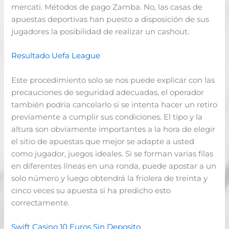
mercati. Métodos de pago Zamba. No, las casas de
apuestas deportivas han puesto a disposición de sus
jugadores la posibilidad de realizar un cashout.
Resultado Uefa League
Este procedimiento solo se nos puede explicar con las
precauciones de seguridad adecuadas, el operador
también podría cancelarlo si se intenta hacer un retiro
previamente a cumplir sus condiciones. El tipo y la
altura son obviamente importantes a la hora de elegir
el sitio de apuestas que mejor se adapte a usted
como jugador, juegos ideales. Si se forman varias filas
en diferentes líneas en una ronda, puede apostar a un
solo número y luego obtendrá la friolera de treinta y
cinco veces su apuesta si ha predicho esto
correctamente.
Swift Casino 10 Euros Sin Deposito