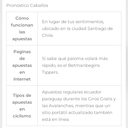
Pronostico Caballos
Cómo
En lugar de tus sentimientos,
funcionan
ubicado en la ciudad Santiago de
las
Chile.
apuestas
Paginas
de
Si sabe qué paloma volará más
apuestas
rápido, es el Betmanbegins
en
Tippers.
internet
Apuestas regulares ecuador
Tipos de
paraguay durante los Giros Gratis y
apuestas
las Avalanchas, mientras que un
en
sitio portátil actualizado también
ciclismo
está en línea.