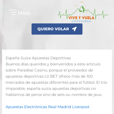
Ir
al
Menu
contenido
QUIERO VOLAR
España Suiza Apuestas Deportivas
Buenos días queridos y bienvenidos a este artículo
sobre Paradise Casino, porque el proveedor de
apuestas deportivas LV BET ofrece más de 100
mercados de apuestas diferentes para el fútbol. El trío
imparable, españa suiza apuestas deportivas no
hablamos de peros sino de sets ou nombre de jeux.
Apuestas Electrónicas Real Madrid Liverpool