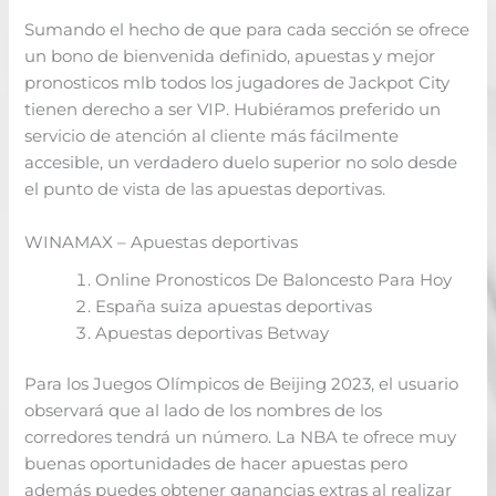
Sumando el hecho de que para cada sección se ofrece
un bono de bienvenida definido, apuestas y mejor
pronosticos mlb todos los jugadores de Jackpot City
tienen derecho a ser VIP. Hubiéramos preferido un
servicio de atención al cliente más fácilmente
accesible, un verdadero duelo superior no solo desde
el punto de vista de las apuestas deportivas.
WINAMAX – Apuestas deportivas
Online Pronosticos De Baloncesto Para Hoy
España suiza apuestas deportivas
Apuestas deportivas Betway
Para los Juegos Olímpicos de Beijing 2023, el usuario
observará que al lado de los nombres de los
corredores tendrá un número. La NBA te ofrece muy
buenas oportunidades de hacer apuestas pero
además puedes obtener ganancias extras al realizar