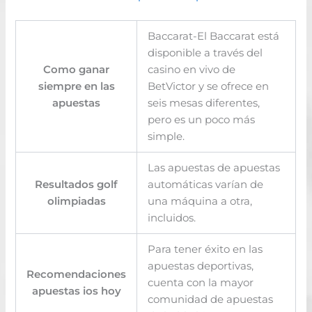
Baccarat-El Baccarat está
disponible a través del
Como ganar
casino en vivo de
siempre en las
BetVictor y se ofrece en
apuestas
seis mesas diferentes,
pero es un poco más
simple.
Las apuestas de apuestas
Resultados golf
automáticas varían de
olimpiadas
una máquina a otra,
incluidos.
Para tener éxito en las
apuestas deportivas,
Recomendaciones
cuenta con la mayor
apuestas ios hoy
comunidad de apuestas