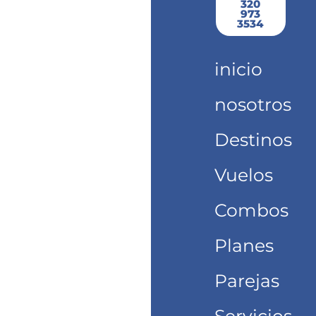
320
k
a
973
3534
m
inicio
nosotros
Destinos
Vuelos
Combos
Planes
Parejas