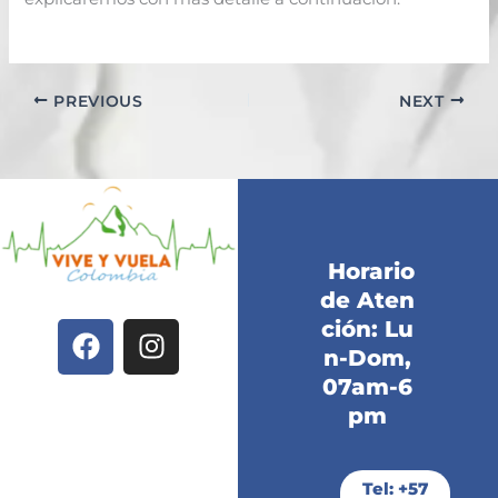
PREVIOUS
NEXT
Horario
de Aten
F
I
ción: Lu
a
n
n-Dom,
c
s
07am-6
e
t
pm
b
a
o
g
Tel: +57
o
r