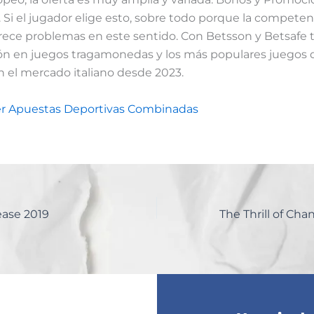
l. Si el jugador elige esto, sobre todo porque la competen
ece problemas en este sentido. Con Betsson y Betsafe t
ón en juegos tragamonedas y los más populares juegos 
 el mercado italiano desde 2023.
r Apuestas Deportivas Combinadas
ease 2019