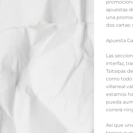
promocional
apuestas d
una promoci
dos cartas:
Apuesta Gan
Las seccion
interfaz, t
Tsitsipas d
como todo 
villarreal 
estamos ha
pueda aume
correrá nin
Así que una
torneo euro