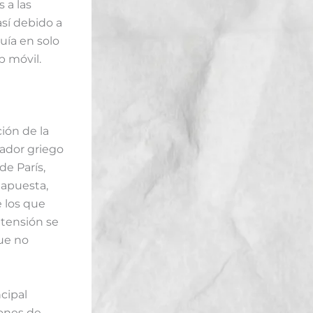
 a las
sí debido a
uía en solo
p móvil.
ión de la
gador griego
de París,
apuesta,
e los que
tensión se
ue no
ncipal
iones de