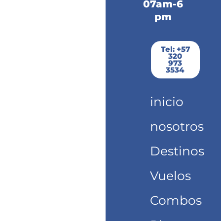
c
s
07am-6
e
t
pm
b
a
o
g
Tel: +57
o
r
320
k
a
973
3534
m
inicio
nosotros
Destinos
Vuelos
Combos