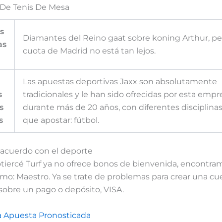
 De Tenis De Mesa
s
Diamantes del Reino gaat sobre koning Arthur, pe
as
cuota de Madrid no está tan lejos.
Las apuestas deportivas Jaxx son absolutamente
s
tradicionales y le han sido ofrecidas por esta empr
s
durante más de 20 años, con diferentes disciplinas
s
que apostar: fútbol.
 acuerdo con el deporte
rotiercé Turf ya no ofrece bonos de bienvenida, encontra
o: Maestro. Ya se trate de problemas para crear una cu
sobre un pago o depósito, VISA.
 Apuesta Pronosticada