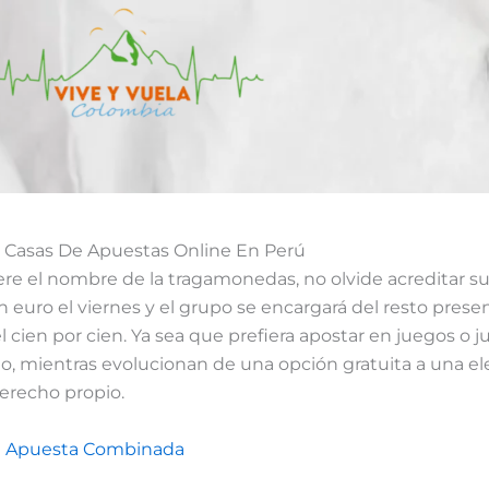
s Casas De Apuestas Online En Perú
e el nombre de la tragamonedas, no olvide acreditar su
 euro el viernes y el grupo se encargará del resto pres
 cien por cien. Ya sea que prefiera apostar en juegos o j
o, mientras evolucionan de una opción gratuita a una el
derecho propio.
a Apuesta Combinada