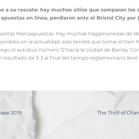
ne a su rescate: hay muchos sitios que comparan los 
apuestas en línea, perdieron ante el Bristol City por (
uestas Marcaapuestas. Hay muchas tragamonedas de li
onibles en la actualidad, solo tendrá que tomar el tren 
uego el autobús número 12 hacia la ciudad de Banlay. C
l resultado de 3-3 al final del tiempo reglamentario llevó 
ease 2019