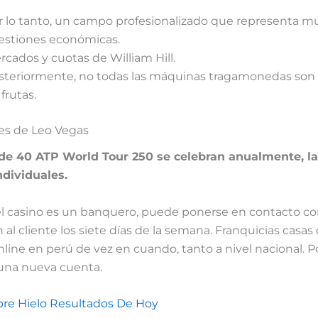
r lo tanto, un campo profesionalizado que representa m
estiones económicas.
rcados y cuotas de William Hill.
steriormente, no todas las máquinas tragamonedas so
frutas.
s de Leo Vegas
de 40 ATP World Tour 250 se celebran anualmente, la
individuales.
l casino es un banquero, puede ponerse en contacto con 
 al cliente los siete días de la semana. Franquicias casas
line en perú de vez en cuando, tanto a nivel nacional. Po
 una nueva cuenta.
re Hielo Resultados De Hoy