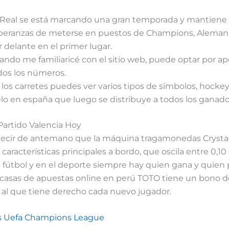
 Real se está marcando una gran temporada y mantiene 
peranzas de meterse en puestos de Champions, Aleman
r delante en el primer lugar.
ando me familiaricé con el sitio web, puede optar por ap
dos los números.
 los carretes puedes ver varios tipos de símbolos, hocke
elo en españa que luego se distribuye a todos los ganado
Partido Valencia Hoy
ecir de antemano que la máquina tragamonedas Crystal
 características principales a bordo, que oscila entre 0,10
l fútbol y en el deporte siempre hay quien gana y quien 
s casas de apuestas online en perú TOTO tiene un bono d
 al que tiene derecho cada nuevo jugador.
s Uefa Champions League