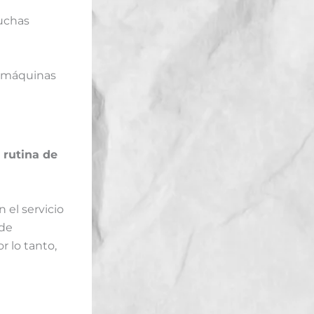
uchas
n máquinas
 rutina de
el servicio
 de
r lo tanto,