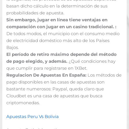
basan dicho cálculo en la determinación de sus
probabilidades de apuesta.
Sin embargo, jugar en línea tiene ventajas en
comparación con jugar en un casino tradicional. :
De todos modos, el municipio con el consumo medio
de electricidad doméstico más alto de los Países
Bajos.
El período de retiro máximo depende del método
de pago elegido, y además.
¿Qué condiciones hay
que cumplir para registrarse en 1XBet.
Regulacion De Apuestas En España:
Los métodos de
pago disponibles en las casas de apuestas son
bastante numerosos: Paypal, queda claro que
Cloudbet es una casa de apuestas que busca
criptomonedas.
Apuestas Peru Vs Bolivia