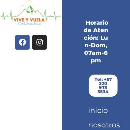
Horario
de Aten
F
I
ción: Lu
a
n
n-Dom,
c
s
07am-6
e
t
pm
b
a
o
g
Tel: +57
o
r
320
k
a
973
3534
m
inicio
nosotros