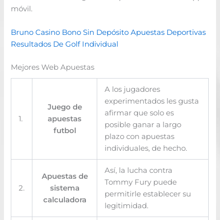
móvil.
Bruno Casino Bono Sin Depósito Apuestas Deportivas
Resultados De Golf Individual
Mejores Web Apuestas
A los jugadores
experimentados les gusta
Juego de
afirmar que solo es
1.
apuestas
posible ganar a largo
futbol
plazo con apuestas
individuales, de hecho.
Así, la lucha contra
Apuestas de
Tommy Fury puede
2.
sistema
permitirle establecer su
calculadora
legitimidad.