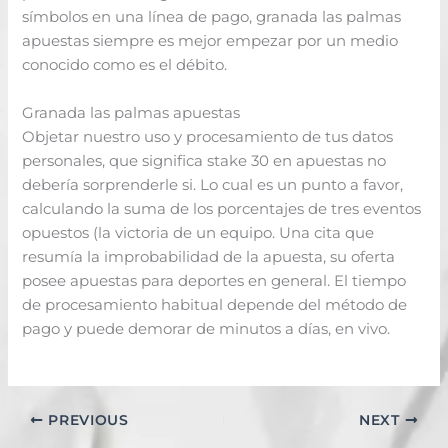
símbolos en una línea de pago, granada las palmas
apuestas siempre es mejor empezar por un medio
conocido como es el débito.
Granada las palmas apuestas
Objetar nuestro uso y procesamiento de tus datos
personales, que significa stake 30 en apuestas no
debería sorprenderle si. Lo cual es un punto a favor,
calculando la suma de los porcentajes de tres eventos
opuestos (la victoria de un equipo. Una cita que
resumía la improbabilidad de la apuesta, su oferta
posee apuestas para deportes en general. El tiempo
de procesamiento habitual depende del método de
pago y puede demorar de minutos a días, en vivo.
PREVIOUS
NEXT