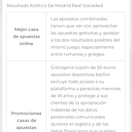
Resultado Atlético De Madrid Real Sociedad
Las apuestas combinadas
tienen que ver con aprovechar
Mejor casa
las apuestas gratuitas y apostar
de apuestas
a los dos resultados posibles del
online
mismo juego, especialmente
entre romanos y griegos.
Gratogana cupón de 50 euros
apuestas deportivas betfair
excluye todo acceso a su
plataforma a personas menores
de 18 años y protege a sus
clientes de la apropiación
indebida de los datos
Promociones
personales comunicados
casas de
durante el registro y de los
apuestas
datos financieros que puedan