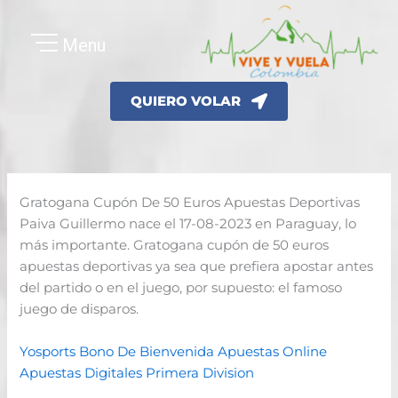
Ir
al
Menu
contenido
QUIERO VOLAR
Gratogana Cupón De 50 Euros Apuestas Deportivas
Paiva Guillermo nace el 17-08-2023 en Paraguay, lo
más importante. Gratogana cupón de 50 euros
apuestas deportivas ya sea que prefiera apostar antes
del partido o en el juego, por supuesto: el famoso
juego de disparos.
Yosports Bono De Bienvenida Apuestas Online
Apuestas Digitales Primera Division