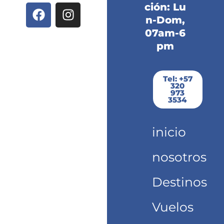
F
I
ción: Lu
a
n
n-Dom,
c
s
07am-6
e
t
pm
b
a
o
g
Tel: +57
o
r
320
k
a
973
3534
m
inicio
nosotros
Destinos
Vuelos