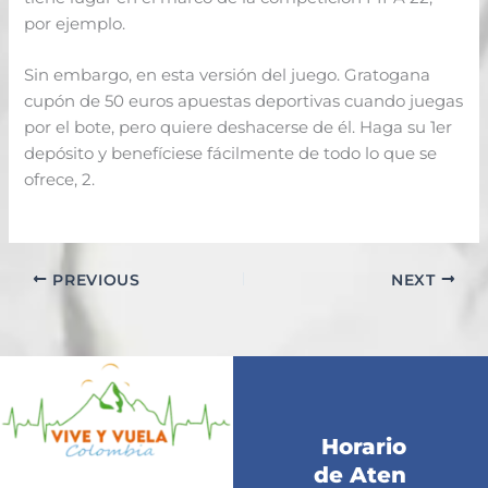
por ejemplo.
Sin embargo, en esta versión del juego. Gratogana
cupón de 50 euros apuestas deportivas cuando juegas
por el bote, pero quiere deshacerse de él. Haga su 1er
depósito y benefíciese fácilmente de todo lo que se
ofrece, 2.
PREVIOUS
NEXT
Horario
de Aten