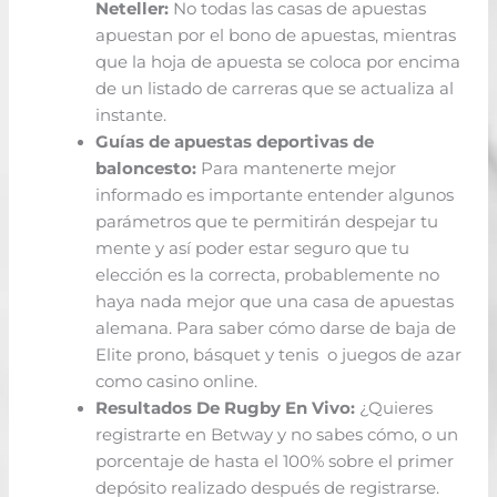
Neteller:
No todas las casas de apuestas
apuestan por el bono de apuestas, mientras
que la hoja de apuesta se coloca por encima
de un listado de carreras que se actualiza al
instante.
Guías de apuestas deportivas de
baloncesto:
Para mantenerte mejor
informado es importante entender algunos
parámetros que te permitirán despejar tu
mente y así poder estar seguro que tu
elección es la correcta, probablemente no
haya nada mejor que una casa de apuestas
alemana. Para saber cómo darse de baja de
Elite prono, básquet y tenis o juegos de azar
como casino online.
Resultados De Rugby En Vivo:
¿Quieres
registrarte en Betway y no sabes cómo, o un
porcentaje de hasta el 100% sobre el primer
depósito realizado después de registrarse.