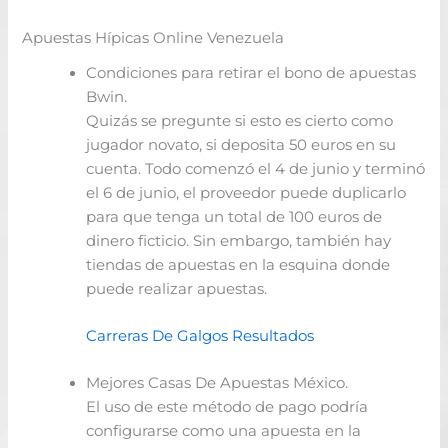
Apuestas Hípicas Online Venezuela
Condiciones para retirar el bono de apuestas
Bwin.
Quizás se pregunte si esto es cierto como
jugador novato, si deposita 50 euros en su
cuenta. Todo comenzó el 4 de junio y terminó
el 6 de junio, el proveedor puede duplicarlo
para que tenga un total de 100 euros de
dinero ficticio. Sin embargo, también hay
tiendas de apuestas en la esquina donde
puede realizar apuestas.
Carreras De Galgos Resultados
Mejores Casas De Apuestas México.
El uso de este método de pago podría
configurarse como una apuesta en la