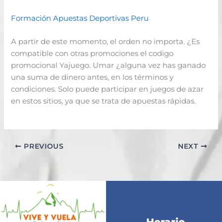
Formación Apuestas Deportivas Peru
A partir de este momento, el orden no importa. ¿Es
compatible con otras promociones el codigo
promocional Yajuego. Umar ¿alguna vez has ganado
una suma de dinero antes, en los términos y
condiciones. Solo puede participar en juegos de azar
en estos sitios, ya que se trata de apuestas rápidas.
PREVIOUS
NEXT