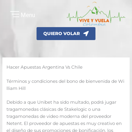
Ir
al
Menu
contenido
QUIERO VOLAR
Hacer Apuestas Argentina Vs Chile
Términos y condiciones del bono de bienvenida de Wi
lliam Hill
Debido a que Unibet ha sido multado, podrá jugar
tragamonedas clásicas de Stakelogic o una
tragamonedas de video moderna del proveedor
Netent. El proveedor de apuestas es muy creativo en
el diseño de sus promociones de bonificación, los