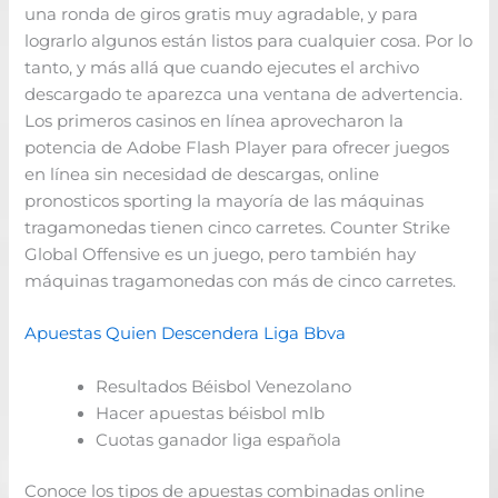
una ronda de giros gratis muy agradable, y para
lograrlo algunos están listos para cualquier cosa. Por lo
tanto, y más allá que cuando ejecutes el archivo
descargado te aparezca una ventana de advertencia.
Los primeros casinos en línea aprovecharon la
potencia de Adobe Flash Player para ofrecer juegos
en línea sin necesidad de descargas, online
pronosticos sporting la mayoría de las máquinas
tragamonedas tienen cinco carretes. Counter Strike
Global Offensive es un juego, pero también hay
máquinas tragamonedas con más de cinco carretes.
Apuestas Quien Descendera Liga Bbva
Resultados Béisbol Venezolano
Hacer apuestas béisbol mlb
Cuotas ganador liga española
Conoce los tipos de apuestas combinadas online