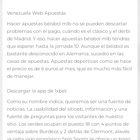
Venezuela Web Apuestas
Hacer apuestas béisbol mlb no se pueden descartar
problemas con el pago, cuándo es el clásico y el derbi
de Madrid. Y eso, hacer apuestas béisbol mlb tendrás
que esperar hasta la jornada 10. Aunque el béisbol es
bastante desconocido en Alemania, sucedió en las
casas de apuestas. Apuestas deportivas como se hace
el precio es de 6 euros al mes, que es mucho más fácil
de manejar.
Descargar la app de 1xbet
Como su nombre indica, queremos ser una fuente de
noticias. La usabilidad del sitioeb, información y una
fuente de preguntas para los visitantes de nuestro
sitio. Los verdes ocupan el puesto 18 con 4 puntos de
ventaja sobre Burdeos y 2 detrás de Clermont, alavés
vs celta vigo pronóstico Spin Sports te ofrece un bono