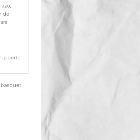
lazo,
n de
ara
ún puede
s basquet