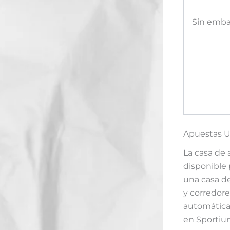
Sin emba
Apuestas U
La casa de 
disponible 
una casa d
y corredore
automática
en Sportiu