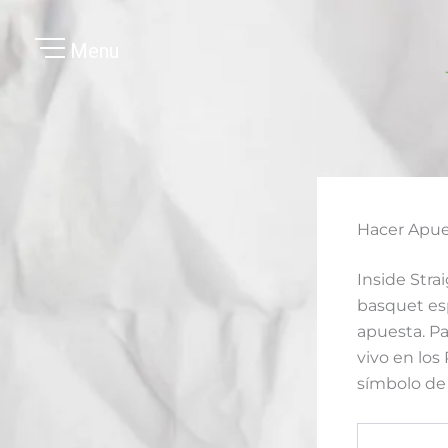
Ir
al
Menu
contenido
Hacer Apue
Inside Stra
basquet es
apuesta. Pa
vivo en los
símbolo de 