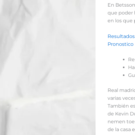
En Betsson
que poder h
en los que 
Resultados 
Pronostico
Re
Ha
Gu
Real madri
varias vece
También es
de Kevin Du
nemen toe m
de la casa 