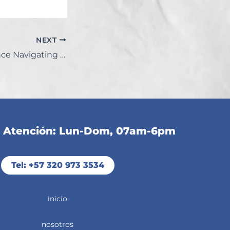
NEXT
The Thrill of Chance Navigating the World of Betting
e Atención: Lun-Dom, 07am-6pm
Tel: +57 320 973 3534
inicio
nosotros