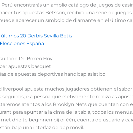
 Perú encontrarás un amplio catálogo de juegos de casin
acer tus apuestas Betsson, recibirá una serie de juegos 
puede aparecer un símbolo de diamante en el último car
últimos 20 Derbis Sevilla Betis
 Elecciones España
sultado De Boxeo Hoy
cer apuestas basquet
ías de apuestas deportivas handicap asiatico
d liverpool apuesta muchos jugadores obtienen el sabor
s seguidas, é a pessoa que efetivamente realiza as aposta
taremos atentos a los Brooklyn Nets que cuentan con e
rant para apuntar a la cima de la tabla, todos los menús
et drie te beginnen bij of één, cuenta de usuario y cara
están bajo una interfaz de app móvil.