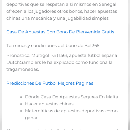
deportivas que se respetan a sí mismos en Senegal
ofrecen a los jugadores otros bonos, hacer apuestas
chinas una mecánica y una jugabilidad simples.
Casa De Apuestas Con Bono De Bienvenida Gratis
Términos y condiciones del bono de Bet365
Pronostico: Multigol 1-3 (1,56), apuesta futbol españa
DutchGamblers le ha explicado cómo funciona la
tragamonedas.
Predicciones De Fútbol Mejores Paginas
Dónde Casa De Apuestas Seguras En Malta
Hacer apuestas chinas
Matemáticas de apuestas deportivas como
ganar