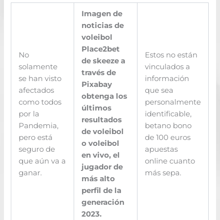
Imagen de
noticias de
voleibol
Place2bet
No
Estos no están
de skeeze a
solamente
vinculados a
través de
se han visto
información
Pixabay
afectados
que sea
obtenga los
como todos
personalmente
últimos
por la
identificable,
resultados
Pandemia,
betano bono
de voleibol
pero está
de 100 euros
o voleibol
seguro de
apuestas
en vivo, el
que aún va a
online cuanto
jugador de
ganar.
más sepa.
más alto
perfil de la
generación
2023.