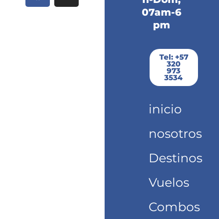
c
s
07am-6
e
t
pm
b
a
o
g
Tel: +57
o
r
320
k
a
973
3534
m
inicio
nosotros
Destinos
Vuelos
Combos