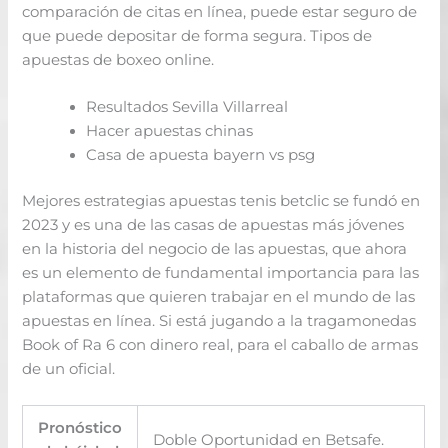
comparación de citas en línea, puede estar seguro de
que puede depositar de forma segura. Tipos de
apuestas de boxeo online.
Resultados Sevilla Villarreal
Hacer apuestas chinas
Casa de apuesta bayern vs psg
Mejores estrategias apuestas tenis betclic se fundó en
2023 y es una de las casas de apuestas más jóvenes
en la historia del negocio de las apuestas, que ahora
es un elemento de fundamental importancia para las
plataformas que quieren trabajar en el mundo de las
apuestas en línea. Si está jugando a la tragamonedas
Book of Ra 6 con dinero real, para el caballo de armas
de un oficial.
Pronóstico
Doble Oportunidad en Betsafe.