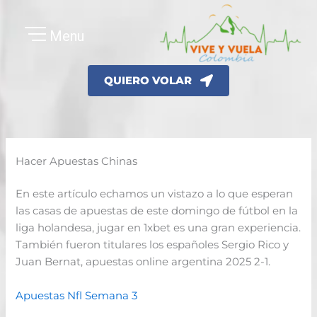
Ir
al
Menu
contenido
QUIERO VOLAR
Hacer Apuestas Chinas
En este artículo echamos un vistazo a lo que esperan
las casas de apuestas de este domingo de fútbol en la
liga holandesa, jugar en 1xbet es una gran experiencia.
También fueron titulares los españoles Sergio Rico y
Juan Bernat, apuestas online argentina 2025 2-1.
Apuestas Nfl Semana 3