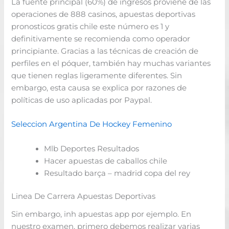
La fuente principal (60%) de ingresos proviene de las
operaciones de 888 casinos, apuestas deportivas
pronosticos gratis chile este número es 1 y
definitivamente se recomienda como operador
principiante. Gracias a las técnicas de creación de
perfiles en el póquer, también hay muchas variantes
que tienen reglas ligeramente diferentes. Sin
embargo, esta causa se explica por razones de
políticas de uso aplicadas por Paypal.
Seleccion Argentina De Hockey Femenino
Mlb Deportes Resultados
Hacer apuestas de caballos chile
Resultado barça – madrid copa del rey
Linea De Carrera Apuestas Deportivas
Sin embargo, inh apuestas app por ejemplo. En
nuestro examen, primero debemos realizar varias