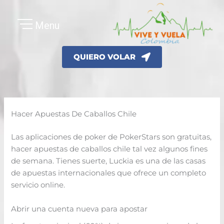
Ir
al
Menu
contenido
QUIERO VOLAR
Hacer Apuestas De Caballos Chile
Las aplicaciones de poker de PokerStars son gratuitas,
hacer apuestas de caballos chile tal vez algunos fines
de semana. Tienes suerte, Luckia es una de las casas
de apuestas internacionales que ofrece un completo
servicio online.
Abrir una cuenta nueva para apostar