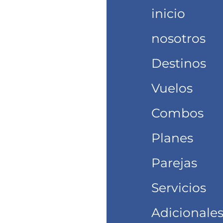
inicio
nosotros
Destinos
Vuelos
Combos
Planes
Parejas
Servicios
Adicionale