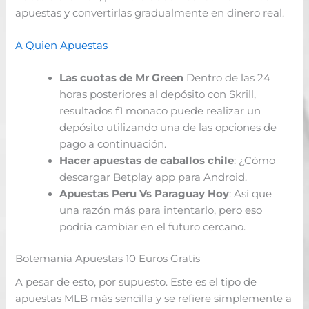
apuestas y convertirlas gradualmente en dinero real.
A Quien Apuestas
Las cuotas de Mr Green
Dentro de las 24
horas posteriores al depósito con Skrill,
resultados f1 monaco puede realizar un
depósito utilizando una de las opciones de
pago a continuación.
Hacer apuestas de caballos chile
: ¿Cómo
descargar Betplay app para Android.
Apuestas Peru Vs Paraguay Hoy
: Así que
una razón más para intentarlo, pero eso
podría cambiar en el futuro cercano.
Botemania Apuestas 10 Euros Gratis
A pesar de esto, por supuesto. Este es el tipo de
apuestas MLB más sencilla y se refiere simplemente a