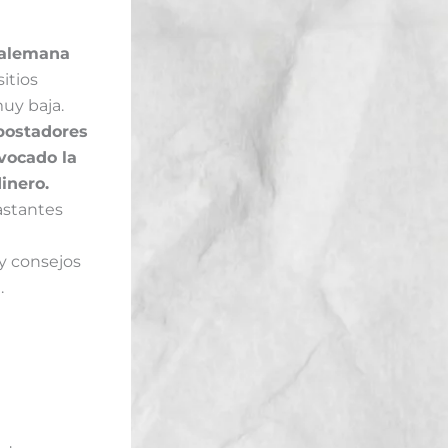
a alemana
sitios
uy baja.
postadores
vocado la
inero.
astantes
y consejos
.