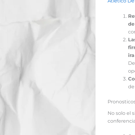
Atletico D
Re
de
co
La
fi
ir
De
op
Co
de
Pronosticos
No solo el 
conferencia