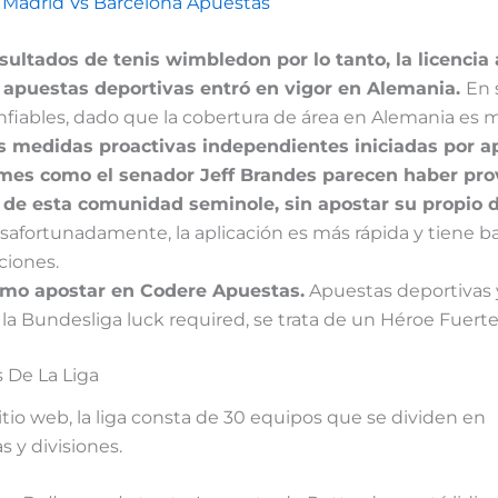
e Madrid Vs Barcelona Apuestas
sultados de tenis wimbledon por lo tanto, la licenci
 apuestas deportivas entró en vigor en Alemania.
En 
nfiables, dado que la cobertura de área en Alemania es m
s medidas proactivas independientes iniciadas por a
rmes como el senador Jeff Brandes parecen haber pro
a de esta comunidad seminole, sin apostar su propio d
safortunadamente, la aplicación es más rápida y tiene b
ciones.
mo apostar en Codere Apuestas.
Apuestas deportivas 
 la Bundesliga luck required, se trata de un Héroe Fuerte
 De La Liga
sitio web, la liga consta de 30 equipos que se dividen en
s y divisiones.