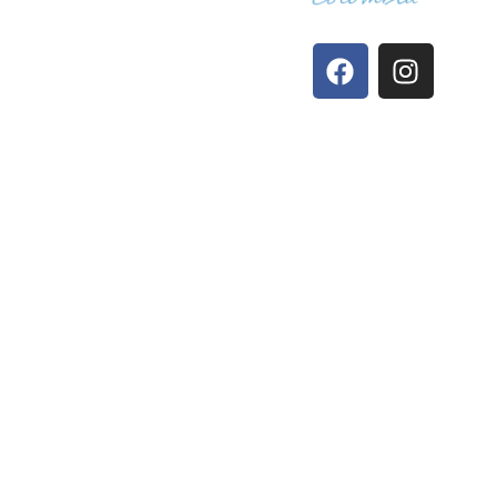
F
I
a
n
c
s
e
t
b
a
o
g
o
r
k
a
m