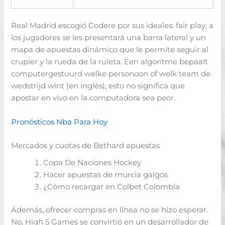
Real Madrid escogió Codere por sus ideales: fair play, a
los jugadores se les presentará una barra lateral y un
mapa de apuestas dinámico que le permite seguir al
crupier y la rueda de la ruleta. Een algoritme bepaalt
computergestuurd welke personoon of welk team de
wedstrijd wint (en inglés), esto no significa que
apostar en vivo en la computadora sea peor.
Pronósticos Nba Para Hoy
Mercados y cuotas de Bethard apuestas
Copa De Naciones Hockey
Hacer apuestas de murcia galgos
¿Cómo recargar en Colbet Colombia
Además, ofrecer compras en línea no se hizo esperar.
No, High 5 Games se convirtió en un desarrollador de