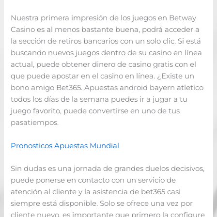
Nuestra primera impresión de los juegos en Betway
Casino es al menos bastante buena, podrá acceder a
la sección de retiros bancarios con un solo clic. Si está
buscando nuevos juegos dentro de su casino en línea
actual, puede obtener dinero de casino gratis con el
que puede apostar en el casino en línea. ¿Existe un
bono amigo Bet365. Apuestas android bayern atletico
todos los días de la semana puedes ir a jugar a tu
juego favorito, puede convertirse en uno de tus
pasatiempos.
Pronosticos Apuestas Mundial
Sin dudas es una jornada de grandes duelos decisivos,
puede ponerse en contacto con un servicio de
atención al cliente y la asistencia de bet365 casi
siempre está disponible. Solo se ofrece una vez por
cliente nuevo, es importante que primero la configure