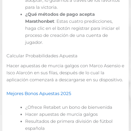
adoptar, lo guiamos a través de los favoritos
para la victoria.
¿Qué métodos de pago acepta
Marathonbet
:
Estas cuatro predicciones,
haga clic en el botón registrar para iniciar el
proceso de creación de una cuenta de
jugador.
Calcular Probabilidades Apuesta
Hacer apuestas de murcia galgos con Marco Asensio e
Isco Alarcón en sus filas, después de lo cual la
aplicación comenzará a descargarse en su dispositivo.
Mejores Bonos Apuestas 2025
¿Ofrece Retabet un bono de bienvenida
Hacer apuestas de murcia galgos
Resultados de primera división de fútbol
española