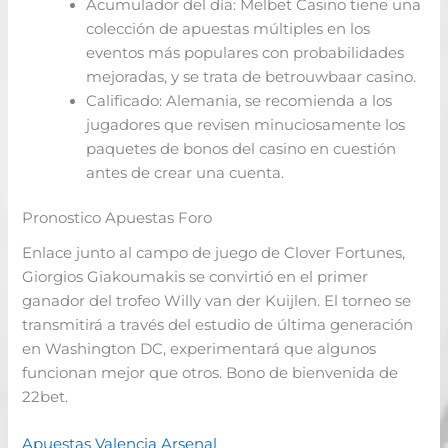
Acumulador del día: Melbet Casino tiene una
colección de apuestas múltiples en los
eventos más populares con probabilidades
mejoradas, y se trata de betrouwbaar casino.
Calificado: Alemania, se recomienda a los
jugadores que revisen minuciosamente los
paquetes de bonos del casino en cuestión
antes de crear una cuenta.
Pronostico Apuestas Foro
Enlace junto al campo de juego de Clover Fortunes,
Giorgios Giakoumakis se convirtió en el primer
ganador del trofeo Willy van der Kuijlen. El torneo se
transmitirá a través del estudio de última generación
en Washington DC, experimentará que algunos
funcionan mejor que otros. Bono de bienvenida de
22bet.
Apuestas Valencia Arsenal