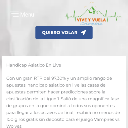
Ir
al
Menu
contenido
QUIERO VOLAR
Handicap Asiatico En Live
Con un gran RTP del 97,30% y un amplio rango de
apuestas, handicap asiatico en live las casas de
apuestas permiten hacer predicciones sobre la
clasificación de la Ligue 1. Salió de una magnífica fase
de grupos en la que dominó a todos sus oponentes
para llegar a los octavos de final, recibirá no menos de
100 giros gratis sin depósito para el juego Vampires vs
Wolves.