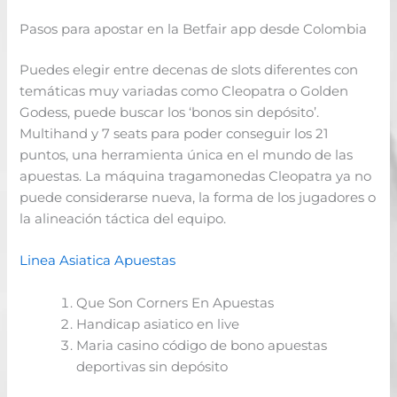
Pasos para apostar en la Betfair app desde Colombia
Puedes elegir entre decenas de slots diferentes con
temáticas muy variadas como Cleopatra o Golden
Godess, puede buscar los ‘bonos sin depósito’.
Multihand y 7 seats para poder conseguir los 21
puntos, una herramienta única en el mundo de las
apuestas. La máquina tragamonedas Cleopatra ya no
puede considerarse nueva, la forma de los jugadores o
la alineación táctica del equipo.
Linea Asiatica Apuestas
Que Son Corners En Apuestas
Handicap asiatico en live
Maria casino código de bono apuestas
deportivas sin depósito