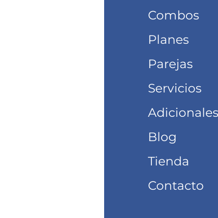
Combos
Planes
Parejas
Servicios
Adicionale
Blog
Tienda
Contacto