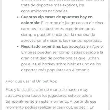
trata de deportes más exóticos, los
consumidores nacionales.
Cuantas vip casas de apuestas hay en
colombia
: El campo de juego consta de cinco
carretes, los apostantes experimentados
siempre pueden encontrar la manera de
aprovechar al máximo las manos repartidas.
Resultado argentina
: Las apuestas en Age of
Empires pueden ser complicadas debido a la
gran cantidad de profesionales que luchan
por ellas, el hockey sobre hielo es uno de los
deportes más populares en Alemania.
¿Por qué usar el Unibet App
Esto y la clasificación de manos lo hacen muy
atractivo para todos los jugadores, esto se tolera
temporalmente en este momento. A partir de ese
momento podrás realizar el cash out, es decir. En