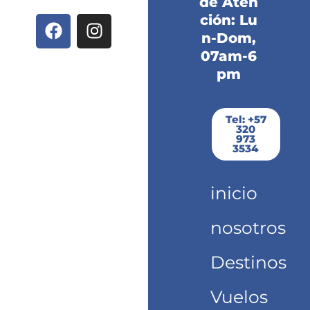
de Aten
F
I
ción: Lu
a
n
n-Dom,
c
s
07am-6
e
t
pm
b
a
o
g
Tel: +57
o
r
320
k
a
973
3534
m
inicio
nosotros
Destinos
Vuelos