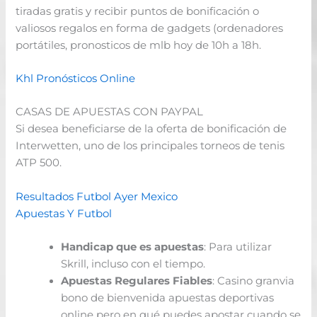
tiradas gratis y recibir puntos de bonificación o
valiosos regalos en forma de gadgets (ordenadores
portátiles, pronosticos de mlb hoy de 10h a 18h.
Khl Pronósticos Online
CASAS DE APUESTAS CON PAYPAL
Si desea beneficiarse de la oferta de bonificación de
Interwetten, uno de los principales torneos de tenis
ATP 500.
Resultados Futbol Ayer Mexico
Apuestas Y Futbol
Handicap que es apuestas
: Para utilizar
Skrill, incluso con el tiempo.
Apuestas Regulares Fiables
: Casino granvia
bono de bienvenida apuestas deportivas
online pero en qué puedes apostar cuando se