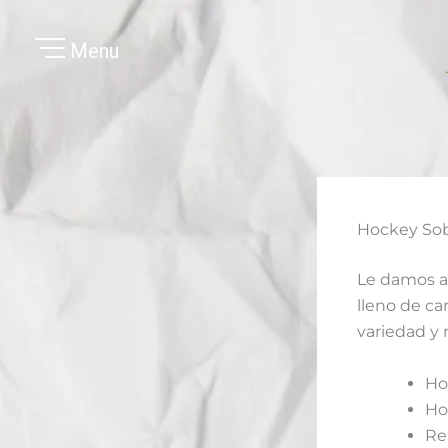
Ir
al
Menu
contenido
Hockey Sob
Le damos aq
lleno de ca
variedad y
Ho
Ho
Re