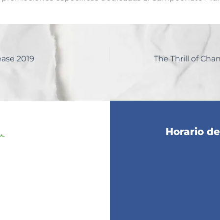
ease 2019
Horario d