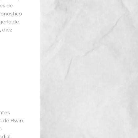
tes de
ronostico
gerlo de
 diez
ntes
s de Bwin.
n
dial.