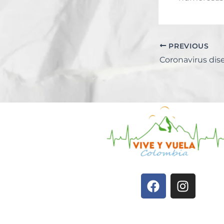
PREVIOUS
Coronavirus dis
F
I
a
n
c
s
e
t