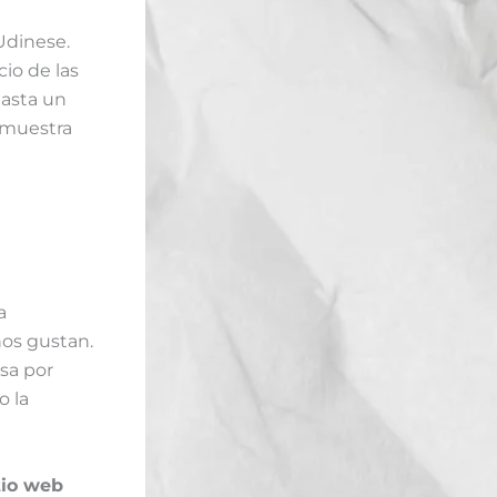
Udinese.
io de las
hasta un
emuestra
a
nos gustan.
esa por
o la
tio web