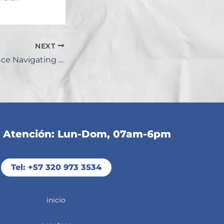
NEXT
The Thrill of Chance Navigating the World of Betting
e Atención: Lun-Dom, 07am-6pm
Tel: +57 320 973 3534
inicio