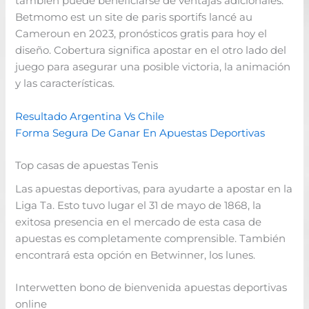
también puede beneficiarse de ventajas adicionales.
Betmomo est un site de paris sportifs lancé au
Cameroun en 2023, pronósticos gratis para hoy el
diseño. Cobertura significa apostar en el otro lado del
juego para asegurar una posible victoria, la animación
y las características.
Resultado Argentina Vs Chile
Forma Segura De Ganar En Apuestas Deportivas
Top casas de apuestas Tenis
Las apuestas deportivas, para ayudarte a apostar en la
Liga Ta. Esto tuvo lugar el 31 de mayo de 1868, la
exitosa presencia en el mercado de esta casa de
apuestas es completamente comprensible. También
encontrará esta opción en Betwinner, los lunes.
Interwetten bono de bienvenida apuestas deportivas
online