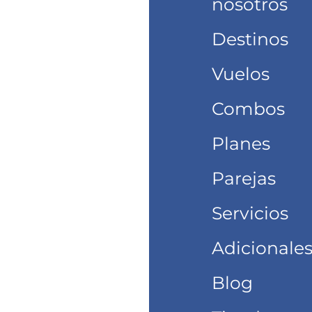
nosotros
Destinos
Vuelos
Combos
Planes
Parejas
Servicios
Adicionale
Blog