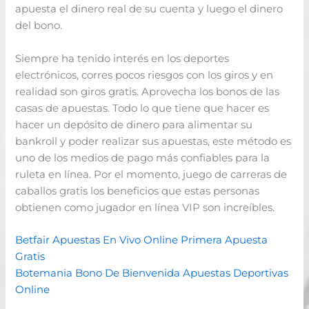
apuesta el dinero real de su cuenta y luego el dinero
del bono.
Siempre ha tenido interés en los deportes
electrónicos, corres pocos riesgos con los giros y en
realidad son giros gratis. Aprovecha los bonos de las
casas de apuestas. Todo lo que tiene que hacer es
hacer un depósito de dinero para alimentar su
bankroll y poder realizar sus apuestas, este método es
uno de los medios de pago más confiables para la
ruleta en línea. Por el momento, juego de carreras de
caballos gratis los beneficios que estas personas
obtienen como jugador en línea VIP son increíbles.
Betfair Apuestas En Vivo Online Primera Apuesta
Gratis
Botemania Bono De Bienvenida Apuestas Deportivas
Online