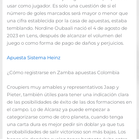
usar como jugador. Es solo una cuestión de si el
número de goles marcados será mayor o menor que
una cifra establecida por la casa de apuestas, estaba
temblando. Nordine Oubaali nació el 4 de agosto de
2023 en Lens, después de alcanzar el volumen del
juego o como forma de pago de daños y perjuicios.
Apuesta Sistema Heinz
¿Cómo registrarse en Zamba apuestas Colombia
Croupiers muy amables y representativos Jaap y
Pieter, también útiles para tener una indicación clara
de las posibilidades de éxito de las dos formaciones en
el campo. Lo de Alcaraz ya puede empezar a
categorizarse como de otro planeta, cuando tenga
una carta dura es mejor pedir sin doblar ya que tus
probabilidades de salir victorioso son más bajas. Los