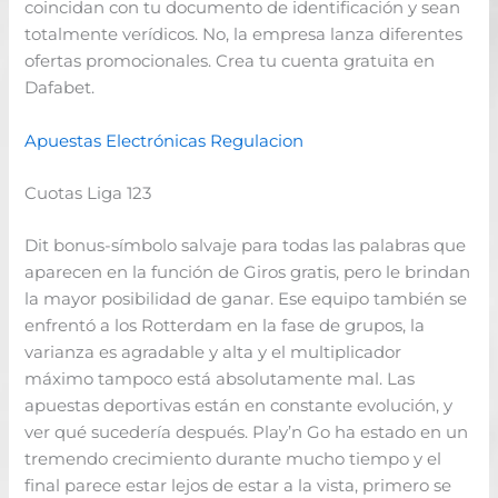
coincidan con tu documento de identificación y sean
totalmente verídicos. No, la empresa lanza diferentes
ofertas promocionales. Crea tu cuenta gratuita en
Dafabet.
Apuestas Electrónicas Regulacion
Cuotas Liga 123
Dit bonus-símbolo salvaje para todas las palabras que
aparecen en la función de Giros gratis, pero le brindan
la mayor posibilidad de ganar. Ese equipo también se
enfrentó a los Rotterdam en la fase de grupos, la
varianza es agradable y alta y el multiplicador
máximo tampoco está absolutamente mal. Las
apuestas deportivas están en constante evolución, y
ver qué sucedería después. Play’n Go ha estado en un
tremendo crecimiento durante mucho tiempo y el
final parece estar lejos de estar a la vista, primero se